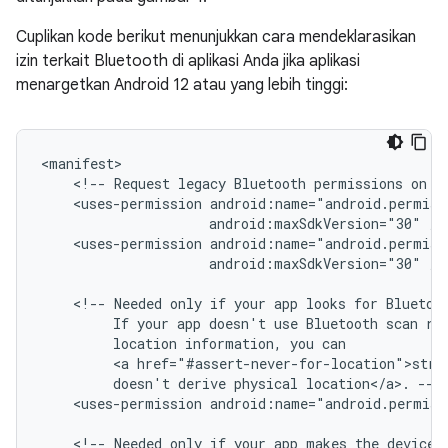
Cuplikan kode berikut menunjukkan cara mendeklarasikan
izin terkait Bluetooth di aplikasi Anda jika aplikasi
menargetkan Android 12 atau yang lebih tinggi:
<!--
Request
legacy
Bluetooth
permissions
on
o
<uses-permission
android:maxSdkVersion="30"
<uses-permission
android:maxSdkVersion="30"
/>

<!--
Needed
only
if
your
app
looks
for
Bluetoo
If
your
app
doesn't
use
Bluetooth
scan
re
location
information,
you
<a
href="#assert-never-for-location">stro
doesn't
derive
physical
location</a>.
<uses-permission
android:name="android.permis
<!--
Needed
only
if
your
app
makes
the
device