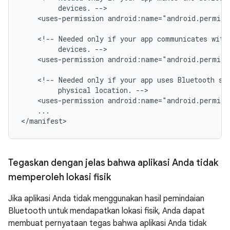
devices.
<uses-permission
android:name="android.permis
<!--
Needed
only
if
your
app
communicates
with
devices.
<uses-permission
android:name="android.permis
<!--
Needed
only
if
your
app
uses
Bluetooth
sc
physical
location.
<uses-permission
android:name="android.permiss
...

Tegaskan dengan jelas bahwa aplikasi Anda tidak
memperoleh lokasi fisik
Jika aplikasi Anda tidak menggunakan hasil pemindaian
Bluetooth untuk mendapatkan lokasi fisik, Anda dapat
membuat pernyataan tegas bahwa aplikasi Anda tidak