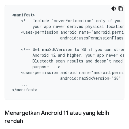
<!--
Include
"neverForLocation"
only
if
you
ca
your
app
never
derives
physical
location
<uses-permission
android:usesPermissionFlags="
<!--
Set
maxSdkVersion
to
30
if
you
can
strong
Android
12
and
higher,
your
app
never
der
Bluetooth
scan
results
and
doesn't
need
l
purpose.
<uses-permission
android:maxSdkVersion="30"
...

Menargetkan Android 11 atau yang lebih
rendah