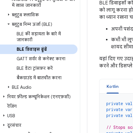
BLE डिवाइसों को 
में खास जानकारी
को लागू करना होगा
ब्लूटूथ क्लासिक
का ध्यान रखना चा
ब्‍लूटूथ निम्‍न ऊर्जा (BLE)
अपनी पसंद 
BLE की सहायता के बारे में
कभी भी लूप
जानकारी
शायद सीमा 
BLE डिवाइस ढूंढें
यहां दिए गए उदाह
GATT सर्वर से कनेक्ट करना
करने और डिसप्ले क
BLE डेटा ट्रांसफ़र करें
बैकग्राउंड में बातचीत करना
Kotlin
BLE Audio
नियर फ़ील्ड कम्यूनिकेशन (एनएफ़सी)
private
val
रेंजिंग
private
var
private
val
USB
दूरसंचार
// Stops sc