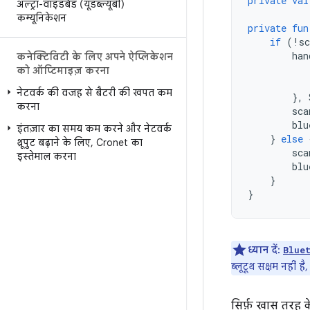
private
val
अल्ट्रा-वाइडबैंड (यूडब्ल्यूबी)
कम्यूनिकेशन
private
fun
if
(
!
sc
han
कनेक्टिविटी के लिए अपने ऐप्लिकेशन
को ऑप्टिमाइज़ करना
नेटवर्क की वजह से बैटरी की खपत कम
},
करना
sca
blu
इंतज़ार का समय कम करने और नेटवर्क
}
else
थ्रूपुट बढ़ाने के लिए
,
Cronet का
sca
इस्तेमाल करना
blu
}
}
ध्यान दें:
Blue
ब्लूटूथ सक्षम नहीं है
सिर्फ़ खास तरह क