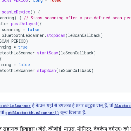
SCAN_PERIOD
:
Long
=
10000
scanLeDevice
()
{
anning
)
{
// Stops scanning after a pre-defined scan pe
dler
.
postDelayed
({
scanning
=
false
bluetoothLeScanner
.
stopScan
(
leScanCallback
)
SCAN_PERIOD
)
nning
=
true
etoothLeScanner
.
startScan
(
leScanCallback
)
{
nning
=
false
etoothLeScanner
.
stopScan
(
leScanCallback
)
है केवल यहां से उपलब्ध है अगर ब्लूटूथ चालू है, तो
toothLeScanner
Bluetoo
, तो
शून्य दिखाता है.
getBluetoothLeScanner()
े सहायक डिवाइस (जैसे, कीबोर्ड, माउस, मॉनिटर, वेबकैम वगैरह) को 