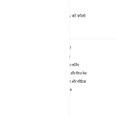
X
X पर @AndroidDev को फ़ॉलो
करें
ANDROID के बारे में ज़्यादा
खोजें
जानें
गेमिंग
Android
मशीन लर्निंग
Android for Enterprise
सेहत और फ़िटनेस
सुरक्षा
कैमरा और मीडिया
सोर्स
निजता
समाचार
5G
ब्लॉग
पॉडकास्ट