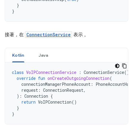
}
}
接著，在
ConnectionService
表示 。
Kotlin
Java
class
VoIPConnectionService
:
ConnectionService
()
override
fun
onCreateOutgoingConnection
(
connectionManagerPhoneAccount
:
PhoneAccountHan
request
:
ConnectionRequest
,
):
Connection
{
return
VoIPConnection
()
}
}