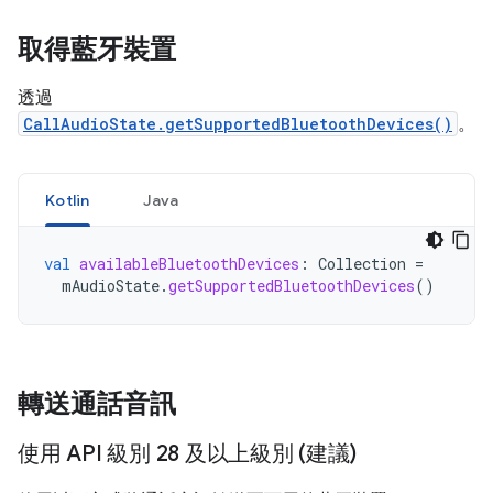
取得藍牙裝置
透過
CallAudioState.getSupportedBluetoothDevices()
。
Kotlin
Java
val
availableBluetoothDevices
:
Collection
=
mAudioState
.
getSupportedBluetoothDevices
()
轉送通話音訊
使用 API 級別 28 及以上級別 (建議)