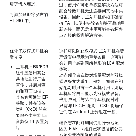
请求传入连接。
过，使用许可名单权宜解决方法可
能会导致耳机无法连接到其他中央
将添加到即将发布的
设备。因此，LEA 耳机必须正确支
BT SIG 中。
持 TA，以便中央设备能够可靠地重
新连接，而无需使用可能会破坏多
点连接的权宜解决方法。
优化了双模式耳机的
这样可以防止双模式 LEA 耳机在蓝
曝光度
牙设置中显示为重复条目，这可能
会让用户感到困惑并影响 LEA 配对
主耳机 - BR/EDR
体验。
组件
应使用其公
动态领导者选举对增量配对的双模
共地址进行广告
式设备尤为重要。例如，如果在初
宣传，并启用查
始配对时只有一个耳机可用，则该
询和页面扫描，
耳机应将自己显示为双模式设备。
其名称可通过 EIR
当用户日后与第二个耳机配对时，
获取，并在设备
只需与 LE 组件配对，CSIP 将确保
类别 (CoD) 的主
它们在 Android 上分组在一起。
要服务类中将 LE
音频位 14 设置为
建议您在配对期间使用身份地址，
1。
因为 BR/EDR 组件已将设备的公共
地址公开给附近的设备。