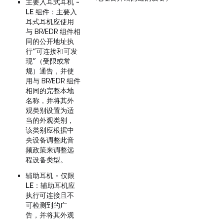
主要入耳式耳机 -
LE 组件
：主要入
耳式耳机应使用
与 BR/EDR 组件相
同的公开地址执
行“可连接和可发
现”（受限或常
规）通告，并使
用与 BR/EDR 组件
相同的完整本地
名称，并将其外
观类别设置为适
当的外观类别，
该类别应根据中
央设备调整此音
频政策来调整远
程设备类型。
辅助耳机 - 仅限
LE
：辅助耳机应
执行可连接且不
可检测到的广
告，并将其外观