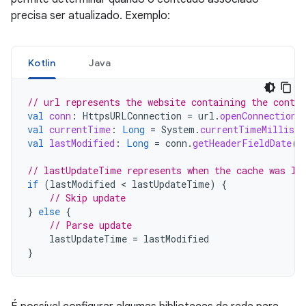
precisa ser atualizado. Exemplo:
Kotlin
Java
// url represents the website containing the conten
val
conn
:
HttpsURLConnection
=
url
.
openConnection
(
val
currentTime
:
Long
=
System
.
currentTimeMillis
(
val
lastModified
:
Long
=
conn
.
getHeaderFieldDate
(
"
// lastUpdateTime represents when the cache was la
if
(
lastModified
 < 
lastUpdateTime
)
{
// Skip update
}
else
{
// Parse update
lastUpdateTime
=
lastModified
}