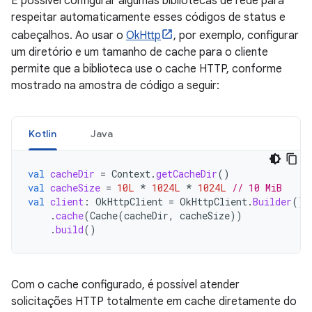
É possível configurar algumas bibliotecas de rede para
respeitar automaticamente esses códigos de status e
cabeçalhos. Ao usar o
OkHttp
, por exemplo, configurar
um diretório e um tamanho de cache para o cliente
permite que a biblioteca use o cache HTTP, conforme
mostrado na amostra de código a seguir:
Kotlin
Java
val
cacheDir
=
Context
.
getCacheDir
()
val
cacheSize
=
10L
*
1024L
*
1024L
// 10 MiB
val
client
:
OkHttpClient
=
OkHttpClient
.
Builder
()
.
cache
(
Cache
(
cacheDir
,
cacheSize
))
.
build
()
Com o cache configurado, é possível atender
solicitações HTTP totalmente em cache diretamente do