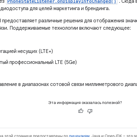
рез
PhoneStateListener.onDisplayInfoChanged()
. Сюда 
адиодоступа для целей маркетинга и брендинга.
I предоставляет различные решения для отображения значк
язи. Поддерживаемые технологии включают следующее:
егацией несущих (LTE+)
тый профессиональный LTE (5Ge)
вление в диапазонах сотовой связи миллиметрового диап
Эта информация оказалась полезной?
 на этой странице предоставлены по
лицензиям
. Java и OpenJDK – это 