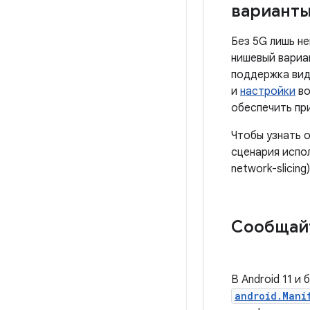
варианты
Без 5G лишь н
нишевый вариан
поддержка вид
и
настройки
во
обеспечить пр
Чтобы узнать 
сценария испол
network-slicing)
Сообщайт
В Android 11 и
android.Mani