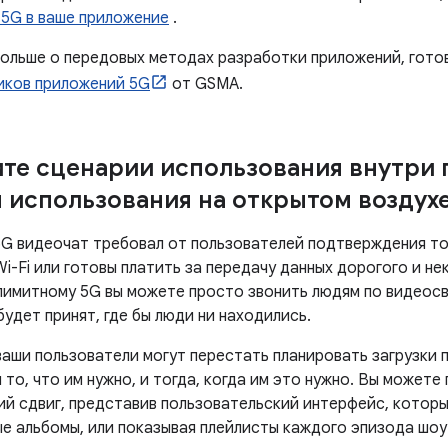
5G в ваше приложение
.
больше о передовых методах разработки приложений, готов
иков приложений 5G
от GSMA.
те сценарии использования внутри
 использования на открытом воздух
5G видеочат требовал от пользователей подтверждения то
i-Fi или готовы платить за передачу данных дорогого и не
лимитному 5G вы можете просто звонить людям по видеосв
будет принят, где бы люди ни находились.
ваши пользователи могут перестать планировать загрузки 
 то, что им нужно, и тогда, когда им это нужно. Вы может
ий сдвиг, представив пользовательский интерфейс, котор
ые альбомы, или показывая плейлисты каждого эпизода шоу