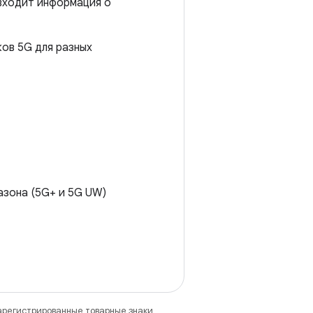
входит информация о
ов 5G для разных
азона (5G+ и 5G UW)
зарегистрированные товарные знаки