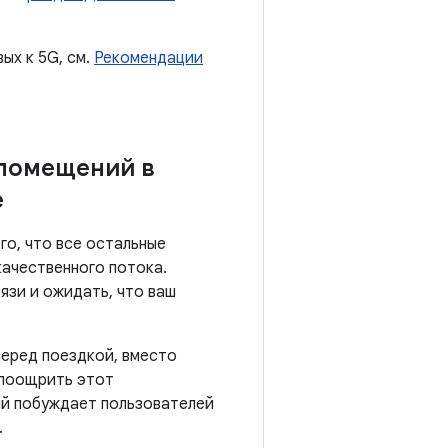
ых к 5G, см.
Рекомендации
 помещений в
е
го, что все остальные
качественного потока.
язи и ожидать, что ваш
перед поездкой, вместо
е поощрить этот
ый побуждает пользователей
.