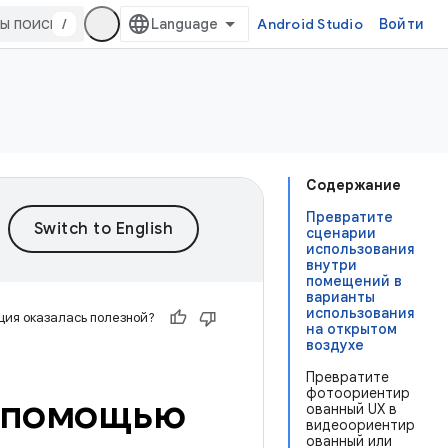
/
Android Studio
Войти
Содержание
Превратите
сценарии
использования
внутри
помещений в
варианты
использования
ия оказалась полезной?
на открытом
воздухе
Превратите
фотоориентир
с помощью
ованный UX в
видеоориентир
ованный или