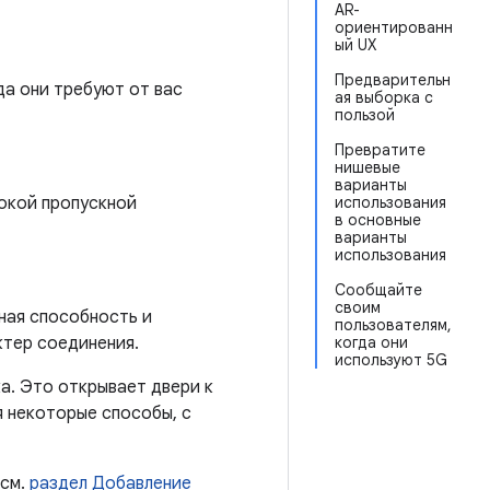
AR-
ориентированн
ый UX
Предварительн
да они требуют от вас
ая выборка с
пользой
Превратите
нишевые
варианты
сокой пропускной
использования
в основные
варианты
использования
Сообщайте
своим
ная способность и
пользователям,
ктер соединения.
когда они
используют 5G
а. Это открывает двери к
 некоторые способы, с
 см.
раздел Добавление