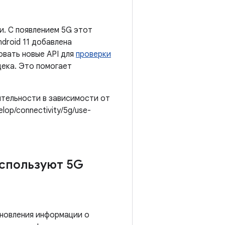
и. С появлением 5G этот
oid 11 добавлена ​​
овать новые API для
проверки
дека. Это помогает
ительности в зависимости от
op/connectivity/5g/use-
используют 5G
новления информации о