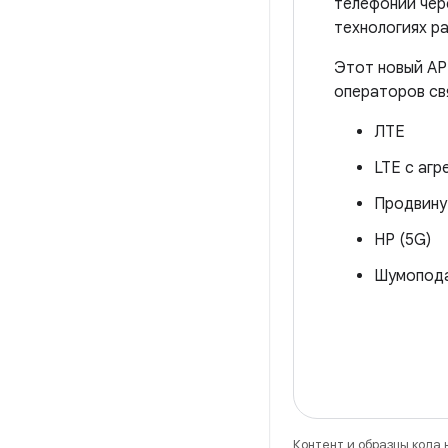
телефонии че
технологиях р
Этот новый AP
операторов св
ЛТЕ
LTE с агр
Продвину
НР (5G)
Шумопода
Контент и образцы кода