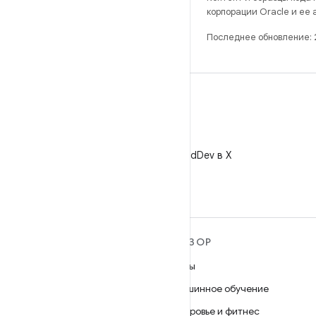
корпорации Oracle и ее
Последнее обновление:
X
Читайте @AndroidDev в X
ПОДРОБНЕЕ ОБ ОС
ОБЗОР
ANDROID
Игры
Android
Машинное обучение
Android for Enterprise
Здоровье и фитнес