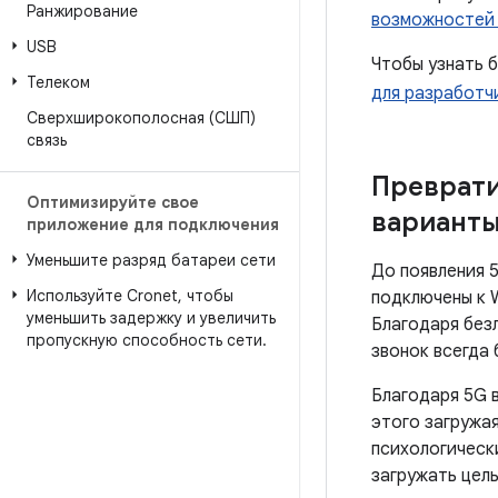
Ранжирование
возможностей 
USB
Чтобы узнать 
Телеком
для разработч
Сверхширокополосная (СШП)
связь
Преврати
Оптимизируйте свое
варианты
приложение для подключения
Уменьшите разряд батареи сети
До появления 
Используйте Cronet
,
чтобы
подключены к W
уменьшить задержку и увеличить
Благодаря без
пропускную способность сети
.
звонок всегда 
Благодаря 5G 
этого загружая
психологическ
загружать цел