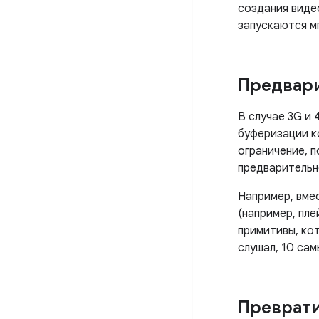
создания виде
запускаются м
Предвари
В случае 3G и
буферизации к
ограничение, п
предварительно
Например, вме
(например, пле
примитивы, ко
слушал, 10 сам
Преврати