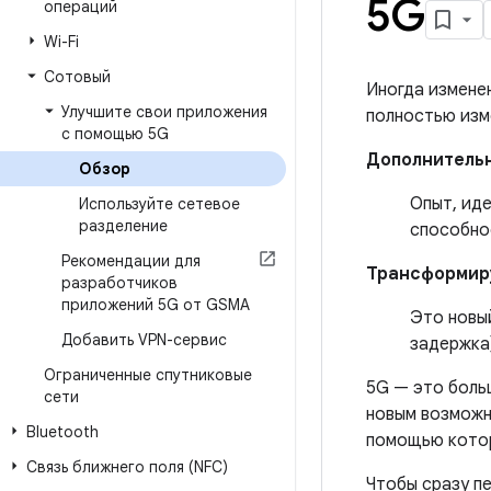
5G
операций
Wi-Fi
Сотовый
Иногда изменен
Улучшите свои приложения
полностью изм
с помощью 5G
Дополнитель
Обзор
Опыт, иде
Используйте сетевое
разделение
способнос
Рекомендации для
Трансформир
разработчиков
приложений 5G от GSMA
Это новы
Добавить VPN-сервис
задержка
Ограниченные спутниковые
5G — это боль
сети
новым возможн
Bluetooth
помощью котор
Связь ближнего поля (NFC)
Чтобы сразу п