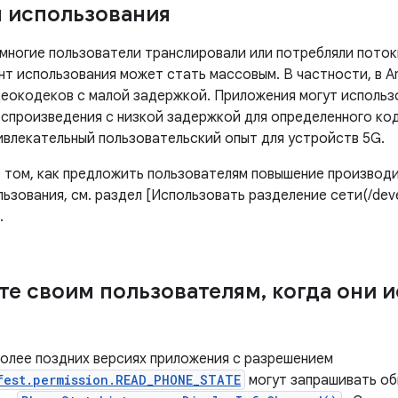
 использования
емногие пользователи транслировали или потребляли поток
т использования может стать массовым. В частности, в Andr
еокодеков с малой задержкой. Приложения могут использ
спроизведения с низкой задержкой для определенного ко
ивлекательный пользовательский опыт для устройств 5G.
о том, как предложить пользователям повышение производ
ьзования, см. раздел [Использовать разделение сети(/devel
.
е своим пользователям
,
когда они 
 более поздних версиях приложения с разрешением
fest.permission.READ_PHONE_STATE
могут запрашивать об