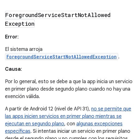
Foreground
Service
Start
Not
Allowed
Exception
Error
:
El sistema arroja
ForegroundServiceStartNotAllowedException
.
Causa
:
Por lo general, esto se debe a que la app inicia un servicio
en primer plano desde segundo plano cuando no hay una
exención válida.
A partir de Android 12 (nivel de API 31),
no se permite que
las apps inicien servicios en primer plano mientras se
ejecutan en segundo plano
, con
algunas excepciones
específicas
. Si intentas iniciar un servicio en primer plano
desde el segundo plano y no cumples con los requisitos