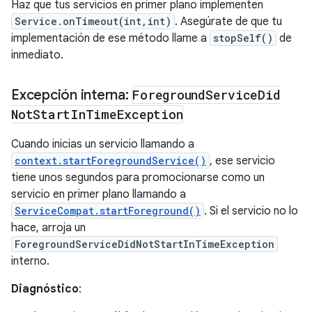
Haz que tus servicios en primer plano implementen
Service.onTimeout(int,int)
. Asegúrate de que tu
implementación de ese método llame a
stopSelf()
de
inmediato.
Excepción interna:
Foreground
Service
Did
Not
Start
In
Time
Exception
Cuando inicias un servicio llamando a
context.startForegroundService()
, ese servicio
tiene unos segundos para promocionarse como un
servicio en primer plano llamando a
ServiceCompat.startForeground()
. Si el servicio no lo
hace, arroja un
ForegroundServiceDidNotStartInTimeException
interno.
Diagnóstico
: