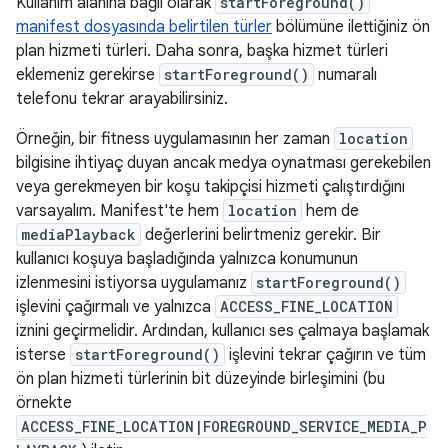
Kullanım alanına bağlı olarak
startForeground()
manifest dosyasında belirtilen türler
bölümüne ilettiğiniz ön
plan hizmeti türleri. Daha sonra, başka hizmet türleri
eklemeniz gerekirse
startForeground()
numaralı
telefonu tekrar arayabilirsiniz.
Örneğin, bir fitness uygulamasının her zaman
location
bilgisine ihtiyaç duyan ancak medya oynatması gerekebilen
veya gerekmeyen bir koşu takipçisi hizmeti çalıştırdığını
varsayalım. Manifest'te hem
location
hem de
mediaPlayback
değerlerini belirtmeniz gerekir. Bir
kullanıcı koşuya başladığında yalnızca konumunun
izlenmesini istiyorsa uygulamanız
startForeground()
işlevini çağırmalı ve yalnızca
ACCESS_FINE_LOCATION
iznini geçirmelidir. Ardından, kullanıcı ses çalmaya başlamak
isterse
startForeground()
işlevini tekrar çağırın ve tüm
ön plan hizmeti türlerinin bit düzeyinde birleşimini (bu
örnekte
ACCESS_FINE_LOCATION|FOREGROUND_SERVICE_MEDIA_P