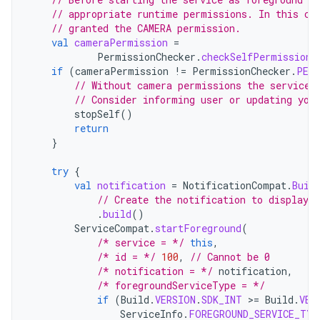
// appropriate runtime permissions. In this ca
// granted the CAMERA permission.
val
cameraPermission
=
PermissionChecker
.
checkSelfPermission
(
if
(
cameraPermission
!=
PermissionChecker
.
PERM
// Without camera permissions the service 
// Consider informing user or updating you
stopSelf
()
return
}
try
{
val
notification
=
NotificationCompat
.
Buil
// Create the notification to display w
.
build
()
ServiceCompat
.
startForeground
(
/* service = */
this
,
/* id = */
100
,
// Cannot be 0
/* notification = */
notification
,
/* foregroundServiceType = */
if
(
Build
.
VERSION
.
SDK_INT
>=
Build
.
VER
ServiceInfo
.
FOREGROUND_SERVICE_TYP