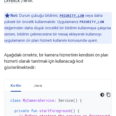
LAYBACK
) iletin.
Not:
Durum çubuğu bildirimi,
veya daha
PRIORITY_LOW
yüksek bir öncelik kullanmalıdır. Uygulamanız
PRIORITY_LOW
değerinden daha düşük öncelikli bir bildirim kullanmaya çalışırsa
sistem, bildirim çekmecesine bir mesaj ekleyerek kullanıcıyı
uygulamanın ön plan hizmeti kullanımı konusunda uyarır.
Aşağıdaki örnekte, bir kamera hizmetinin kendisini ön plan
hizmeti olarak tanıtmak için kullanacağı kod
gösterilmektedir:
Kotlin
Java
class
MyCameraService
:
Service
()
{
private
fun
startForeground
()
{
// Before starting the service as foreground ch