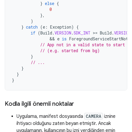
}
else
{
0
},
)
}
catch
(
e
:
Exception
)
{
if
(
Build
.
VERSION
.
SDK_INT
>=
Build
.
VERSION
&&
e
is
ForegroundServiceStartNotA
// App not in a valid state to start fo
// (e.g. started from bg)
}
// ...
}
}
}
Kodla ilgili önemli noktalar
Uygulama, manifest dosyasında
CAMERA
iznine
ihtiyacı olduğunu zaten beyan etmiştir. Ancak
uygulamanın, kullanıcının bu izni verdiğinden emin