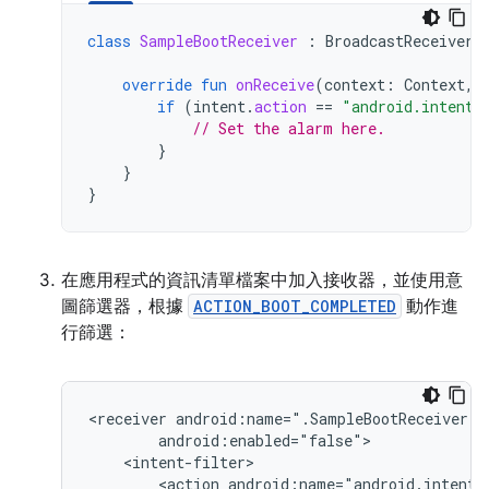
class
SampleBootReceiver
:
BroadcastReceiver
(
override
fun
onReceive
(
context
:
Context
,
if
(
intent
.
action
==
"android.intent.
// Set the alarm here.
}
}
}
在應用程式的資訊清單檔案中加入接收器，並使用意
圖篩選器，根據
ACTION_BOOT_COMPLETED
動作進
行篩選：
<receiver
<action