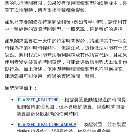
業的執行時間有限，如果沒有使用鬧鐘類型的喚醒版本，裝
置下次喚醒時，所有重複鬧鐘都會響鈴。
如果只需要鬧鐘在特定間隔觸發 (例如每半小時)，請使用其
中一種經過的實際時間類型。一般來說，這是較好的選擇。
如果鬧鐘需要在一天中的特定時間響鈴，請選擇其中一種以
時鐘為準的即時時鐘類型。但請注意，這種做法可能有一些
缺點。應用程式可能無法順利翻譯成其他語言代碼，且如果
使用者變更裝置的時間設定，可能會導致應用程式出現非預
期行為。如上所述，使用即時時鐘鬧鐘類型也不容易擴充。
建議您盡可能使用「經過的實際時間」警報。
類型清單如下：
ELAPSED_REALTIME
：根據裝置啟動後經過的時間長
度觸發待處理意圖，但不會喚醒裝置。經過時間包括
裝置處於休眠狀態的任何時間。
ELAPSED_REALTIME_WAKEUP
： 喚醒裝置，並在裝置
啟動後經過指定時間長度後，觸發待處理意圖。