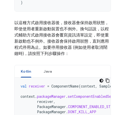
)
以這種方式啟用接收器後，接收器會保持啟用狀態，
即使使用者重新啟動裝置也不例外。換句話說，以程
式輔助方式啟用接收器會覆寫資訊清單設定，即使重
新啟動也不例外。接收器會保持啟用狀態，直到應用
程式停用為止。如要停用接收器 (例如使用者取消鬧
鐘時)，請按照下列步驟操作：
Kotlin
Java
val
receiver
=
ComponentName
(
context
,
SampleB
context
.
packageManager
.
setComponentEnabledSet
receiver
,
PackageManager
.
COMPONENT_ENABLED_STAT
PackageManager
.
DONT_KILL_APP