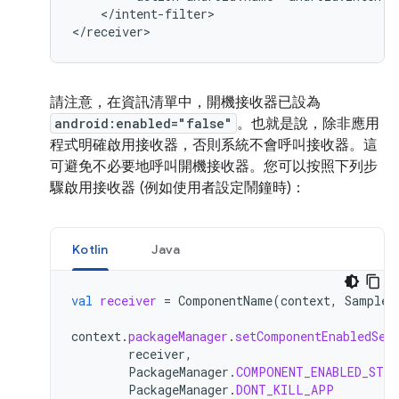
</intent-filter>

</receiver>
請注意，在資訊清單中，開機接收器已設為
android:enabled="false"
。也就是說，除非應用
程式明確啟用接收器，否則系統不會呼叫接收器。這
可避免不必要地呼叫開機接收器。您可以按照下列步
驟啟用接收器 (例如使用者設定鬧鐘時)：
Kotlin
Java
val
receiver
=
ComponentName
(
context
,
SampleB
context
.
packageManager
.
setComponentEnabledSet
receiver
,
PackageManager
.
COMPONENT_ENABLED_STAT
PackageManager
.
DONT_KILL_APP