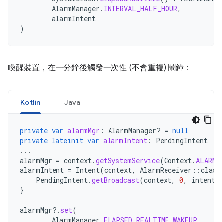
AlarmManager
.
INTERVAL_HALF_HOUR
,
alarmIntent
)
喚醒裝置，在一分鐘後觸發一次性 (不會重複) 鬧鐘：
Kotlin
Java
private
var
alarmMgr
:
AlarmManager? 
=
null
private
lateinit
var
alarmIntent
:
PendingIntent
...
alarmMgr
=
context
.
getSystemService
(
Context
.
ALARM_
alarmIntent
=
Intent
(
context
,
AlarmReceiver
::
class
PendingIntent
.
getBroadcast
(
context
,
0
,
intent
,
}
alarmMgr
?.
set
(
AlarmManager
.
ELAPSED_REALTIME_WAKEUP
,