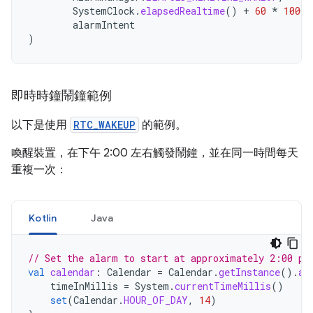
SystemClock
.
elapsedRealtime
()
+
60
*
1000
,
alarmIntent
)
即時時鐘鬧鐘範例
以下是使用
RTC_WAKEUP
的範例。
喚醒裝置，在下午 2:00 左右觸發鬧鐘，並在同一時間每天
重複一次：
Kotlin
Java
// Set the alarm to start at approximately 2:00 p.
val
calendar
:
Calendar
=
Calendar
.
getInstance
().
ap
timeInMillis
=
System
.
currentTimeMillis
()
set
(
Calendar
.
HOUR_OF_DAY
,
14
)