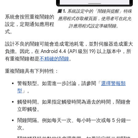
圖 1.
系統設定中的「鬧鐘與提醒」特殊
系統會按照重複鬧鐘的
應用程式存取權頁面，使用者可在此允
設定，定期通知應用程
許應用程式設定準確鬧鐘。
式。
設計不良的鬧鐘可能會造成電池耗電，並對伺服器造成重大
負擔。因此，在 Android 4.4 (API 級別 19) 以上版本中，所
有重複鬧鐘都是
不精確的鬧鐘
。
重複鬧鐘具有下列特性：
警報類型。如需進一步討論，請參閱「
選擇警報類
型
」。
觸發時間。如果指定觸發時間為過去的時間，鬧鐘會
立即觸發。
鬧鐘間隔。例如每天一次、每小時一次或每 5 分鐘一
次。