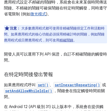
應用程式設定
不精確的鬧鐘
時，系統會在未來某個時間傳送
鬧鐘。不精確的鬧鐘可確保鬧鐘在特定時間觸發，同時遵守
省電限制 (例如
微光模式
)。
注意：
大多數應用程式都可使用非精確鬧鐘排定工作和活動時
間。如果應用程式的核心功能必須採用精確計時的鬧鐘，例如鬧鐘
應用程式或日曆應用程式，則可改用
精確鬧鐘
。
開發人員可以運用下列 API 保證，自訂不精確鬧鐘的觸發時
間。
在特定時間後發出警報
如果應用程式呼叫
set()
、
setInexactRepeating()
或
setAndAllowWhileIdle()
，鬧鐘會在指定觸發時間前關
閉。
在 Android 12 (API 級別 31) 以上版本中，系統會在提供觸