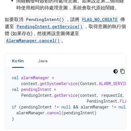
鬧鐘觸發時啟動的待處理意圖。如果設定第二個鬧鐘
時使用相同的待處理意圖，系統會取代原始鬧鐘。
如要取消
PendingIntent()
，請將
FLAG_NO_CREATE
傳
遞至
PendingIntent.getService()
，取得意圖的執行個
體 (如果存在)，然後將該意圖傳遞至
AlarmManager.cancel()
。
Kotlin
Java
val
alarmManager
=
context
.
getSystemService
(
Context
.
ALARM_SERVICE
val
pendingIntent
=
PendingIntent
.
getService
(
context
,
requestId
,
i
PendingIntent
.
FLAG
if
(
pendingIntent
!=
null
 && 
alarmManager
!=
null
)
alarmManager
.
cancel
(
pendingIntent
)
}