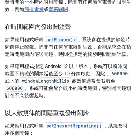
發時間的一小時內叫用鬧鐘，除非有任何節省電量的限制生
效，例如
節省電量
或
螢幕關閉
。
在時間範圍內發出鬧鐘聲
如果應用程式呼叫
setWindow()
，系統會在提供的觸發時
間前停止鬧鐘。除非有任何省電限制生效，否則系統會在指
定時間範圍內傳送鬧鐘，時間從指定的觸發時間開始計算。
如果應用程式指定 Android 12 以上版本，系統可以將時間
範圍不精確的鬧鐘延後至少 10 分鐘啟動。因此，
600000
底下的
windowLengthMillis
參數值通常會裁剪至
600000
。系統可能會配合較小的時間範圍，特別是鬧鐘預
計在不久後響起時。
以大致規律的間隔重複發出鬧鈴
如果應用程式呼叫
setInexactRepeating()
，系統會叫
用多個鬧鐘：