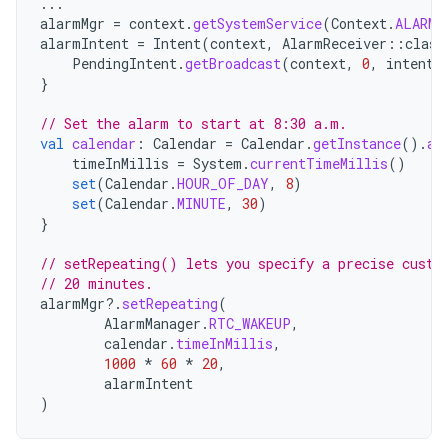
...
alarmMgr
=
context
.
getSystemService
(
Context
.
ALARM_
alarmIntent
=
Intent
(
context
,
AlarmReceiver
::
class
PendingIntent
.
getBroadcast
(
context
,
0
,
intent
,
}
// Set the alarm to start at 8:30 a.m.
val
calendar
:
Calendar
=
Calendar
.
getInstance
().
ap
timeInMillis
=
System
.
currentTimeMillis
()
set
(
Calendar
.
HOUR_OF_DAY
,
8
)
set
(
Calendar
.
MINUTE
,
30
)
}
// setRepeating() lets you specify a precise custo
// 20 minutes.
alarmMgr
?.
setRepeating
(
AlarmManager
.
RTC_WAKEUP
,
calendar
.
timeInMillis
,
1000
*
60
*
20
,
alarmIntent
)