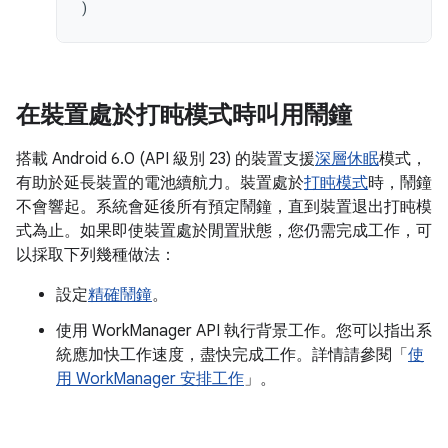
)
在裝置處於打盹模式時叫用鬧鐘
搭載 Android 6.0 (API 級別 23) 的裝置支援
深層休眠
模式，
有助於延長裝置的電池續航力。裝置處於
打盹模式
時，鬧鐘
不會響起。系統會延後所有預定鬧鐘，直到裝置退出打盹模
式為止。如果即使裝置處於閒置狀態，您仍需完成工作，可
以採取下列幾種做法：
設定
精確鬧鐘
。
使用 WorkManager API 執行背景工作。您可以指出系
統應加快工作速度，盡快完成工作。詳情請參閱「
使
用 WorkManager 安排工作
」。