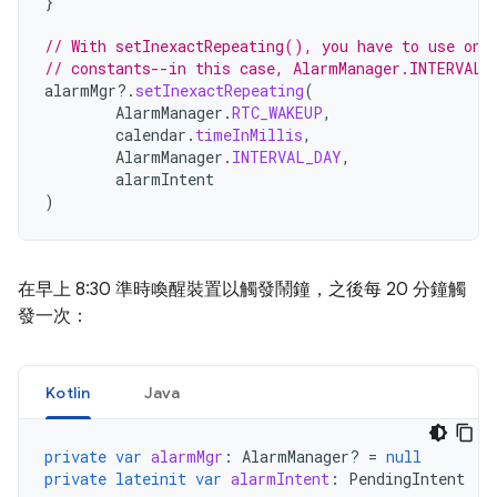
}
// With setInexactRepeating(), you have to use one
// constants--in this case, AlarmManager.INTERVAL_
alarmMgr
?.
setInexactRepeating
(
AlarmManager
.
RTC_WAKEUP
,
calendar
.
timeInMillis
,
AlarmManager
.
INTERVAL_DAY
,
alarmIntent
)
在早上 8:30 準時喚醒裝置以觸發鬧鐘，之後每 20 分鐘觸
發一次：
Kotlin
Java
private
var
alarmMgr
:
AlarmManager? 
=
null
private
lateinit
var
alarmIntent
:
PendingIntent