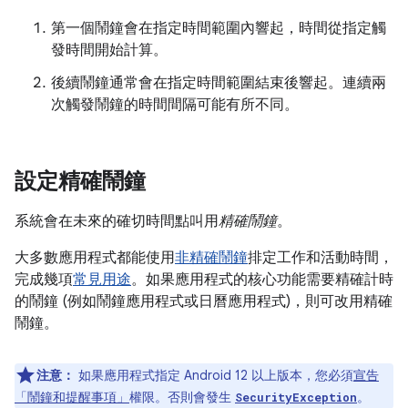
第一個鬧鐘會在指定時間範圍內響起，時間從指定觸
發時間開始計算。
後續鬧鐘通常會在指定時間範圍結束後響起。連續兩
次觸發鬧鐘的時間間隔可能有所不同。
設定精確鬧鐘
系統會在未來的確切時間點叫用
精確鬧鐘
。
大多數應用程式都能使用
非精確鬧鐘
排定工作和活動時間，
完成幾項
常見用途
。如果應用程式的核心功能需要精確計時
的鬧鐘 (例如鬧鐘應用程式或日曆應用程式)，則可改用精確
鬧鐘。
注意：
如果應用程式指定 Android 12 以上版本，您必須
宣告
「鬧鐘和提醒事項」
權限。否則會發生
。
SecurityException