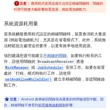
注意：
應用程式使用這個方法排定精確鬧鐘時，鬧鐘的
叫用可能會大幅影響裝置資源，例如電池續航力。
系統資源耗用量
當系統觸發應用程式設定的精確鬧鐘時，裝置會消耗大量資
源 (例如電池續航力)，尤其是在省電模式下。此外，系統無
法輕鬆批次處理這些要求，以更有效率地使用資源。
強烈建議您盡可能建立
不精確的鬧鐘
。如要執行較長的工
作，請使用鬧鐘的
BroadcastReceiver
透過
WorkManager
或
JobScheduler
安排工作。如要在裝置
處於「打盹」模式時執行工作，請使用
setAndAllowWhileIdle()
建立非精確鬧鐘，並從鬧鐘啟
動工作。
注意：
Android 會將確切鬧鐘視為重要的時間敏感型中斷。因
此，精確鬧鐘不會受到
前景服務啟動限制
影響。