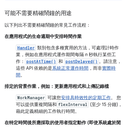
可能不需要精確鬧鐘的用途
以下列出不需要精確鬧鐘的常見工作流程：
在應用程式的生命週期中安排時間作業
Handler
類別包含多種實用的方法，可處理計時作
業，例如在應用程式運作期間每隔
n
秒執行某些工
作：
postAtTime()
和
postDelayed()
。請注意，
這些 API 依賴的是
系統正常運作時間
，而非
實際時
間
。
排定的背景作業，例如：更新應用程式和上傳記錄檔
WorkManager
可讓您
安排具時效性的定期工作
。 您
可以提供重複間隔和
flexInterval
(至少 15 分鐘)，
藉此定義精細的工作執行時間。
在特定時間後所應採取的使用者指定動作 (即使系統處於閒