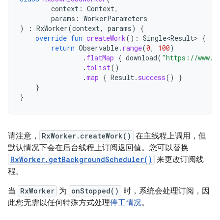
context
:
Context
,
params
:
WorkerParameters
)
:
RxWorker
(
context
,
params
)
{
override
fun
createWork
():
Single<Result>
{
return
Observable
.
range
(
0
,
100
)
.
flatMap
{
download
(
"https://www.e
.
toList
()
.
map
{
Result
.
success
()
}
}
}
请注意，
RxWorker.createWork()
在主线程上调用，但
默认情况下会在后台线程上订阅返回值。
您可以替换
RxWorker.getBackgroundScheduler()
来更改订阅线
程。
当
RxWorker
为
onStopped()
时，系统会处理订阅，因
此您无需以任何特殊方式处理
停工情况
。