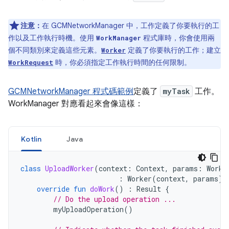
注意：
在 GCMNetworkManager 中，工作定義了你要執行的工
作以及工作執行時機。使用
程式庫時，你會使用兩
WorkManager
個不同類別來定義這些元素。
定義了你要執行的工作；建立
Worker
時，你必須指定工作執行時間的任何限制。
WorkRequest
GCMNetworkManager 程式碼範例
定義了
myTask
工作。
WorkManager 對應看起來會像這樣：
Kotlin
Java
class
UploadWorker
(
context
:
Context
,
params
:
Worke
:
Worker
(
context
,
params
)
override
fun
doWork
()
:
Result
{
// Do the upload operation ...
myUploadOperation
()