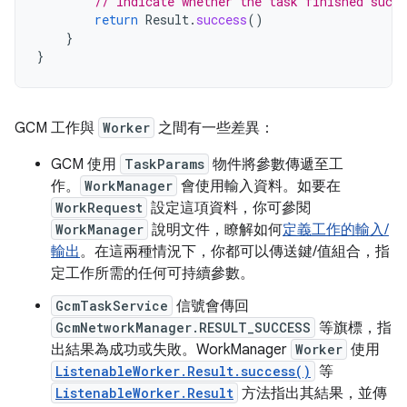
// Indicate whether the task finished succe
return
Result
.
success
()
}
}
GCM 工作與
Worker
之間有一些差異：
GCM 使用
TaskParams
物件將參數傳遞至工
作。
WorkManager
會使用輸入資料。如要在
WorkRequest
設定這項資料，你可參閱
WorkManager
說明文件，瞭解如何
定義工作的輸入/
輸出
。在這兩種情況下，你都可以傳送鍵/值組合，指
定工作所需的任何可持續參數。
GcmTaskService
信號會傳回
GcmNetworkManager.RESULT_SUCCESS
等旗標，指
出結果為成功或失敗。WorkManager
Worker
使用
ListenableWorker.Result.success()
等
ListenableWorker.Result
方法指出其結果，並傳