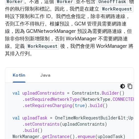
Worker
。不過，這個
Worker
並不包含
OneoffTask
物
件的執行限制和標記。因此，我們是在建立
WorkRequest
時設下限制和工作 ID。我們也會指定，除非有網路連線，
否則工作不得執行。根據預設，GCM 管理員需要網路連
線，因為 GCMNetworkManager 預設為需要網路連線，但
除非你特別新增限制，否則 WorkManager 不需要網路連
線。定義
WorkRequest
後，我們會使用 WorkManager 將
其排入佇列。
Kotlin
Java
val
uploadConstraints
=
Constraints
.
Builder
()
.
setRequiredNetworkType
(
NetworkType
.
CONNECTED
)
.
setRequiresCharging
(
true
).
build
()
val
uploadTask
=
OneTimeWorkRequestBuilder&lt
;
Uplo
.
setConstraints
(
uploadConstraints
)
.
build
()
WorkManager
.
getInstance
().
enqueue
(
uploadTask
)