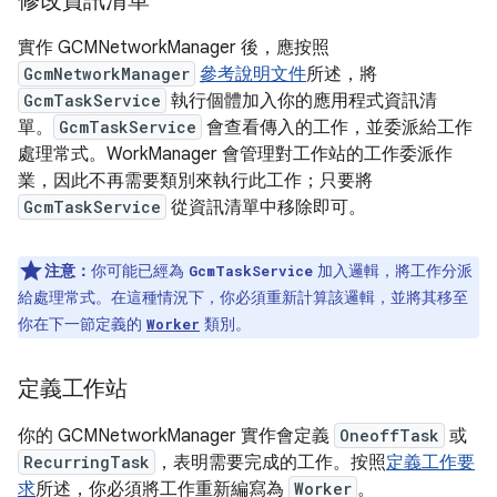
修改資訊清單
實作 GCMNetworkManager 後，應按照
GcmNetworkManager
參考說明文件
所述，將
GcmTaskService
執行個體加入你的應用程式資訊清
單。
GcmTaskService
會查看傳入的工作，並委派給工作
處理常式。WorkManager 會管理對工作站的工作委派作
業，因此不再需要類別來執行此工作；只要將
GcmTaskService
從資訊清單中移除即可。
注意：
你可能已經為
加入邏輯，將工作分派
GcmTaskService
給處理常式。在這種情況下，你必須重新計算該邏輯，並將其移至
你在下一節定義的
類別。
Worker
定義工作站
你的 GCMNetworkManager 實作會定義
OneoffTask
或
RecurringTask
，表明需要完成的工作。按照
定義工作要
求
所述，你必須將工作重新編寫為
Worker
。