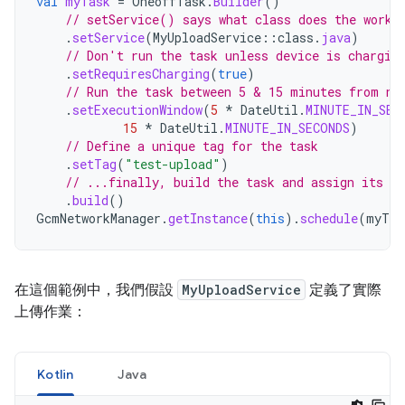
val
myTask
=
OneoffTask
.
Builder
()
// setService() says what class does the work
.
setService
(
MyUploadService
::
class
.
java
)
// Don't run the task unless device is chargin
.
setRequiresCharging
(
true
)
// Run the task between 5 & 15 minutes from no
.
setExecutionWindow
(
5
*
DateUtil
.
MINUTE_IN_SEC
15
*
DateUtil
.
MINUTE_IN_SECONDS
)
// Define a unique tag for the task
.
setTag
(
"test-upload"
)
// ...finally, build the task and assign its v
.
build
()
GcmNetworkManager
.
getInstance
(
this
).
schedule
(
myTas
在這個範例中，我們假設
MyUploadService
定義了實際
上傳作業：
Kotlin
Java