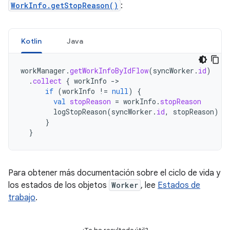
WorkInfo.getStopReason()
:
Kotlin
Java
workManager
.
getWorkInfoByIdFlow
(
syncWorker
.
id
)
.
collect
{
workInfo
-
if
(
workInfo
!=
null
)
{
val
stopReason
=
workInfo
.
stopReason
logStopReason
(
syncWorker
.
id
,
stopReason
)
}
}
Para obtener más documentación sobre el ciclo de vida y
los estados de los objetos
Worker
, lee
Estados de
trabajo
.