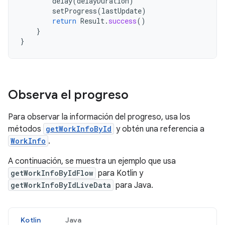
delay
(
delayDuration
)
setProgress
(
lastUpdate
)
return
Result
.
success
()
}
}
Observa el progreso
Para observar la información del progreso, usa los
métodos
getWorkInfoById
y obtén una referencia a
WorkInfo
.
A continuación, se muestra un ejemplo que usa
getWorkInfoByIdFlow
para Kotlin y
getWorkInfoByIdLiveData
para Java.
Kotlin
Java