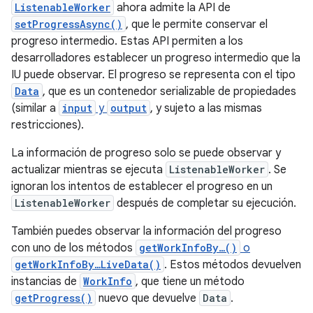
ListenableWorker
ahora admite la API de
setProgressAsync()
, que le permite conservar el
progreso intermedio. Estas API permiten a los
desarrolladores establecer un progreso intermedio que la
IU puede observar. El progreso se representa con el tipo
Data
, que es un contenedor serializable de propiedades
(similar a
input
y
output
, y sujeto a las mismas
restricciones).
La información de progreso solo se puede observar y
actualizar mientras se ejecuta
ListenableWorker
. Se
ignoran los intentos de establecer el progreso en un
ListenableWorker
después de completar su ejecución.
También puedes observar la información del progreso
con uno de los métodos
getWorkInfoBy…()
o
getWorkInfoBy…LiveData()
. Estos métodos devuelven
instancias de
WorkInfo
, que tiene un método
getProgress()
nuevo que devuelve
Data
.