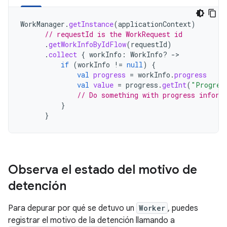
WorkManager
.
getInstance
(
applicationContext
)
// requestId is the WorkRequest id
.
getWorkInfoByIdFlow
(
requestId
)
.
collect
{
workInfo
:
WorkInfo? 
-
if
(
workInfo
!=
null
)
{
val
progress
=
workInfo
.
progress
val
value
=
progress
.
getInt
(
"Progres
// Do something with progress inform
}
}
Observa el estado del motivo de
detención
Para depurar por qué se detuvo un
Worker
, puedes
registrar el motivo de la detención llamando a