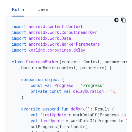
Kotlin
Java
import
android.content.Context
import
androidx.work.CoroutineWorker
import
androidx.work.Data
import
androidx.work.WorkerParameters
import
kotlinx.coroutines.delay
class
ProgressWorker
(
context
:
Context
,
parameters
:
CoroutineWorker
(
context
,
parameters
)
{
companion
object
{
const
val
Progress
=
"Progress"
private
const
val
delayDuration
=
1L
}
override
suspend
fun
doWork
():
Result
{
val
firstUpdate
=
workDataOf
(
Progress
to
0
val
lastUpdate
=
workDataOf
(
Progress
to
10
setProgress
(
firstUpdate
)