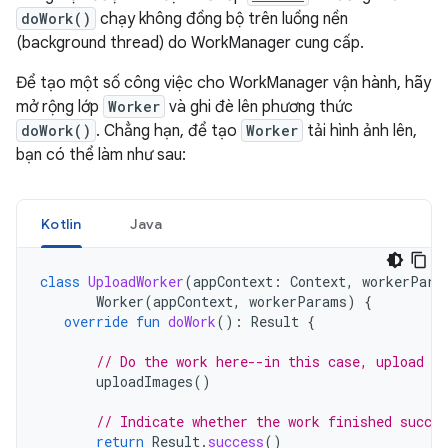
doWork()
chạy không đồng bộ trên luồng nền
(background thread) do WorkManager cung cấp.
Để tạo một số công việc cho WorkManager vận hành, hãy
mở rộng lớp
Worker
và ghi đè lên phương thức
doWork()
. Chẳng hạn, để tạo
Worker
tải hình ảnh lên,
bạn có thể làm như sau:
Kotlin
Java
class
UploadWorker
(
appContext
:
Context
,
workerPara
Worker
(
appContext
,
workerParams
)
{
override
fun
doWork
():
Result
{
// Do the work here--in this case, upload t
uploadImages
()
// Indicate whether the work finished succes
return
Result
.
success
()