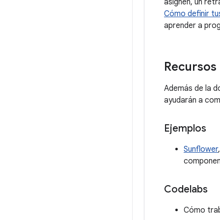
asignen, un retr
Cómo definir tu
aprender a prog
Recursos 
Además de la do
ayudarán a com
Ejemplos
Sunflower
component
Codelabs
Cómo tra