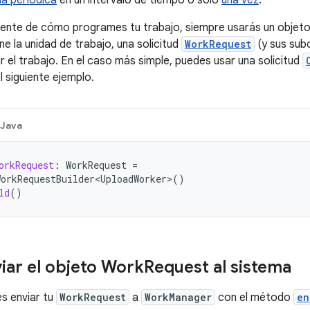
a periódica
en un intervalo de tiempo o solo
una vez
.
ente de cómo programes tu trabajo, siempre usarás un objet
ne la unidad de trabajo, una solicitud
WorkRequest
(y sus sub
r el trabajo. En el caso más simple, puedes usar una solicitud
l siguiente ejemplo.
Java
orkRequest
:
WorkRequest
=
orkRequestBuilder<UploadWorker>
()
ld
()
ar el objeto Work
Request al sistema
es enviar tu
WorkRequest
a
WorkManager
con el método
en