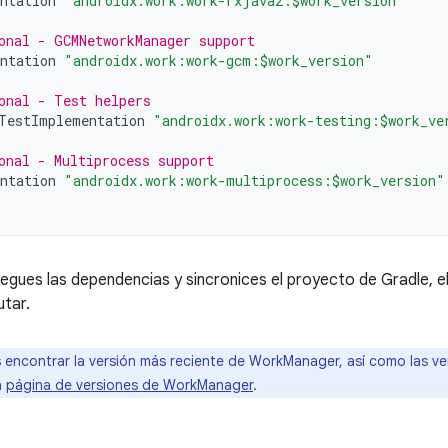
ntation
"androidx.work:work-rxjava2:$work_version"
onal - GCMNetworkManager support
ntation
"androidx.work:work-gcm:$work_version"
onal - Test helpers
TestImplementation
"androidx.work:work-testing:$work_ve
onal - Multiprocess support
ntation
"androidx.work:work-multiprocess:$work_version"
egues las dependencias y sincronices el proyecto de Gradle, el 
utar.
encontrar la versión más reciente de WorkManager, así como las vers
a
página de versiones de WorkManager
.