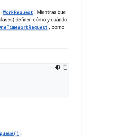
o
WorkRequest
. Mientras que
clases) definen cómo y cuándo
OneTimeWorkRequest
, como
queue()
.