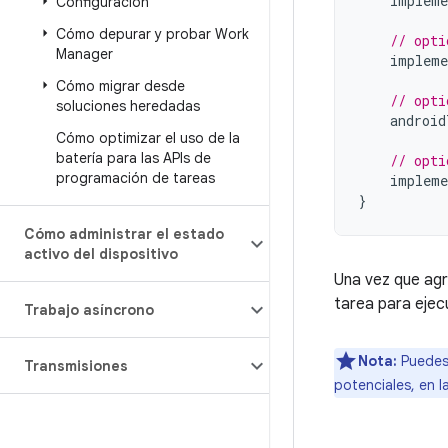
impleme
Configuración
Cómo depurar y probar Work
// opti
Manager
impleme
Cómo migrar desde
// opti
soluciones heredadas
android
Cómo optimizar el uso de la
batería para las APIs de
// opti
programación de tareas
impleme
}
Cómo administrar el estado
activo del dispositivo
Una vez que agr
tarea para ejec
Trabajo asíncrono
Nota:
Puedes 
Transmisiones
potenciales, en l