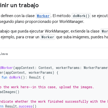
nir un trabajo
 definen con la clase
Worker
. El método
doWork()
se ejecut
segundo plano proporcionado por WorkManager.
rabajo que pueda ejecutar WorkManager, extiende la clase
Wor
r ejemplo, para crear un
Worker
que suba imágenes, puedes hac
Java
dWorker
(
appContext
:
Context
,
workerParams
:
WorkerParame
er
(
appContext
,
workerParams
)
{
fun
doWork
():
Result
{
o the work here--in this case, upload the images.
adImages
()
ndicate whether the work finished successfully with the 
rn
Result
.
success
()