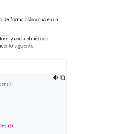
a de forma asíncrona en un
ker
y anula el método
er lo siguiente:
ters
):
Result