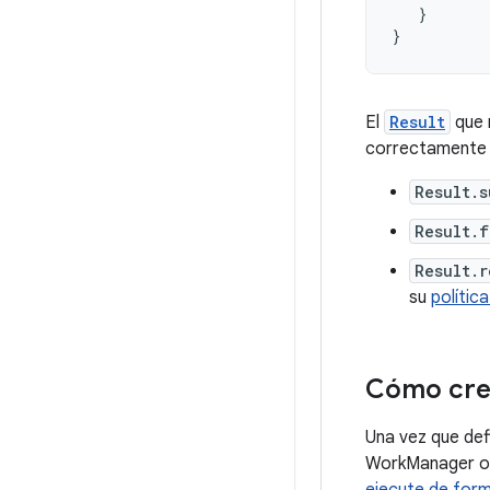
}
}
El
Result
que 
correctamente y
Result.s
Result.f
Result.r
su
polític
Cómo cre
Una vez que def
WorkManager ofr