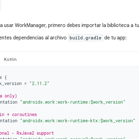
 usar WorkManager, primero debes importar la biblioteca a t
ientes dependencias al archivo
build.gradle
de tu app:
Kotlin
s
{
k_version
=
"2.11.2"
a only)
ntation
"androidx.work:work-runtime:$work_version"
in + coroutines
ntation
"androidx.work:work-runtime-ktx:$work_version"
onal - RxJava2 support