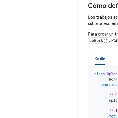
Cómo defi
Los trabajos se
subproceso en 
Para crear un t
doWork()
. Po
Kotlin
class
Uploa
Work
override
// D
uplo
// I
retu