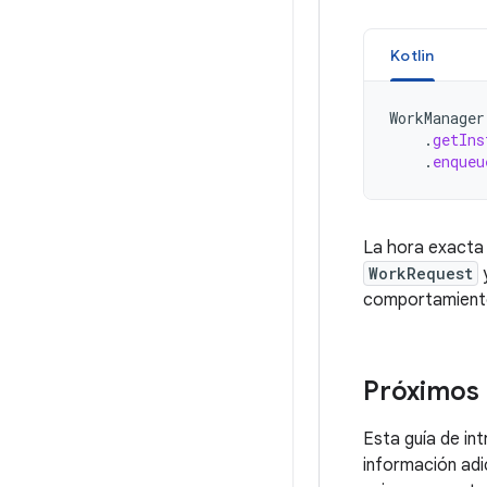
Kotlin
WorkManager
.
getIns
.
enqueu
La hora exacta 
WorkRequest
y
comportamiento
Próximos
Esta guía de in
información adic