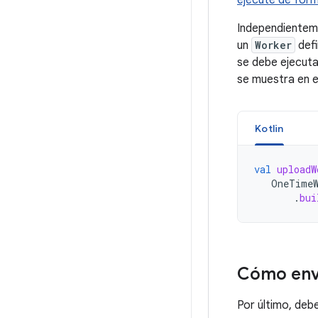
ejecute de form
Independientem
un
Worker
defi
se debe ejecuta
se muestra en e
Kotlin
val
uploadW
OneTimeW
.
bui
Cómo envi
Por último, deb