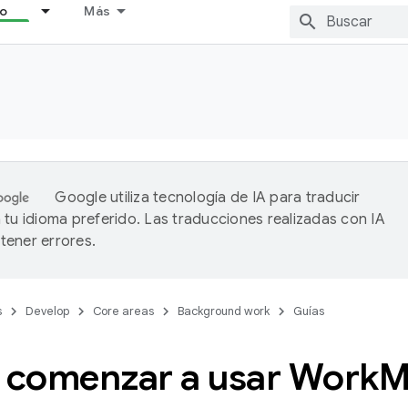
lo
Más
Google utiliza tecnología de IA para traducir
 tu idioma preferido. Las traducciones realizadas con IA
ener errores.
s
Develop
Core areas
Background work
Guías
comenzar a usar Work
M