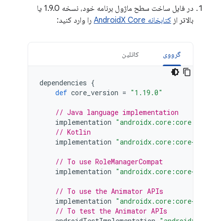
در فایل ساخت سطح ماژول برنامه خود، نسخه 1.9.0 یا
بالاتر از
کتابخانه AndroidX Core
را وارد کنید:
گرووی
کاتلین
dependencies
{
def
core_version
=
"1.19.0"
// Java language implementation
implementation
"androidx.core:core:$core_
// Kotlin
implementation
"androidx.core:core-ktx:$c
// To use RoleManagerCompat
implementation
"androidx.core:core-role:1
// To use the Animator APIs
implementation
"androidx.core:core-animat
// To test the Animator APIs
androidTestImplementation
"androidx.core: