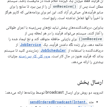
آن فرآیند فقط میزبان یک گیرنده اعلام شده در مانیفست باشد، سیستم
ممکن است پس از
onReceive()
‎ آن را از بین ببرد تا منابع را برای
سایر فرآیندهای حیاتی‌تر آزاد کند. این امر برای برنامه‌هایی که کاربر هرگز
یا اخیراً با آنها تعامل نداشته است، رایج است.
بنابراین، دریافت‌کننده‌های پخش نباید نخ‌های پس‌زمینه با اجرای طولانی
را آغاز کنند. سیستم می‌تواند فرآیند را در هر لحظه پس از
onReceive()
برای بازیابی حافظه متوقف کند و نخ ایجاد شده را
خاتمه دهد. برای زنده نگه داشتن فرآیند، یک
JobService
از
دریافت‌کننده با استفاده از
JobScheduler
زمان‌بندی کنید تا سیستم
بداند که فرآیند هنوز در حال کار است.
مرور کلی کار پس‌زمینه
جزئیات
بیشتری را ارائه می‌دهد.
ارسال پخش
اندروید دو روش برای ارسال broadcast توسط برنامه‌ها ارائه می‌دهد:
متد
sendOrderedBroadcast(Intent,