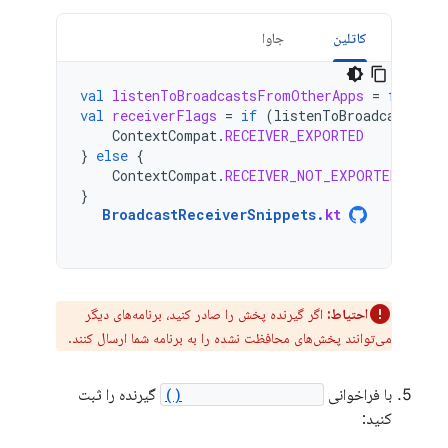
کاتلین
جاوا
val
listenToBroadcastsFromOtherApps
=
false
val
receiverFlags
=
if
(
listenToBroadcastsFro
ContextCompat
.
RECEIVER_EXPORTED
}
else
{
ContextCompat
.
RECEIVER_NOT_EXPORTED
}
BroadcastReceiverSnippets
.
kt
احتیاط:
اگر گیرنده پخش را صادر کنید، برنامه‌های دیگر
می‌توانند پخش‌های محافظت نشده را به برنامه شما ارسال کنند.
با فراخوانی
registerReceiver()
گیرنده را ثبت
کنید: