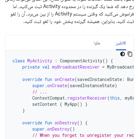
رخ دهد که شما یک گیرنده را در محدوده Activity ثبت می‌کنید، اما
فراموش می‌کنید که وقتی سیستم Activity را از بین می‌برد، آن را لغو
ثبت کنید. بنابراین، همیشه گیرنده پخش خود را لغو ثبت کنید.
کاتلین
جاوا
class
MyActivity
:
ComponentActivity
()
{
private
val
myBroadcastReceiver
=
MyBroadcastR
override
fun
onCreate
(
savedInstanceState
:
Bund
super
.
onCreate
(
savedInstanceState
)
// ...
ContextCompat
.
registerReceiver
(
this
,
myBro
setContent
{
MyApp
()
}
}
override
fun
onDestroy
()
{
super
.
onDestroy
()
// When you forget to unregister your rece