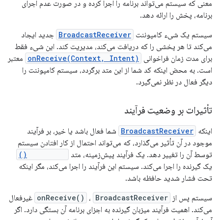
معنی که سیستم می‌تواند برنامه را اجرا کرده و در صورت عدم اجرای
برنامه، پخش را ارائه دهد.
سیستم یک شیء کامپوننت
BroadcastReceiver
جدید ایجاد
می‌کند تا هر پخشی را که دریافت می‌کند، مدیریت کند. این شیء فقط
برای مدت زمان فراخوانی
onReceive(Context, Intent)
معتبر
است. به محض اینکه کد شما از این متد برگردد، سیستم کامپوننت را
دیگر فعال در نظر نمی‌گیرد.
تأثیرات بر وضعیت فرآیند
اینکه
BroadcastReceiver
شما فعال باشد یا خیر، بر فرآیند
موجود در آن تأثیر می‌گذارد، که می‌تواند احتمال از کار افتادن سیستم
توسط آن را تغییر دهد. یک فرآیند پیش‌زمینه، متد
onReceive()
یک گیرنده را اجرا می‌کند. سیستم این فرآیند را اجرا می‌کند، مگر اینکه
تحت فشار شدید حافظه باشد.
سیستم پس از
BroadcastReceiver
‎،
onReceive()
غیرفعال
می‌کند. اهمیت فرآیند میزبان گیرنده به اجزای برنامه آن بستگی دارد. اگر