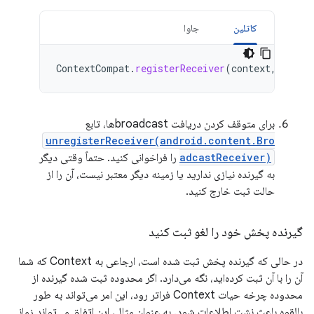
کاتلین
جاوا
ContextCompat
.
registerReceiver
(
context
,
myBro
برای متوقف کردن دریافت broadcastها، تابع
unregisterReceiver(android.content.Bro
adcastReceiver)
را فراخوانی کنید. حتماً وقتی دیگر
به گیرنده نیازی ندارید یا زمینه دیگر معتبر نیست، آن را از
حالت ثبت خارج کنید.
گیرنده پخش خود را لغو ثبت کنید
در حالی که گیرنده پخش ثبت شده است، ارجاعی به Context که شما
آن را با آن ثبت کرده‌اید، نگه می‌دارد. اگر محدوده ثبت شده گیرنده از
محدوده چرخه حیات Context فراتر رود، این امر می‌تواند به طور
بالقوه باعث نشت اطلاعات شود. به عنوان مثال، این اتفاق می‌تواند زمانی