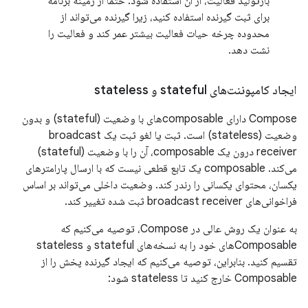
بازتولید فعالیت، از آن استفاده شود. حتماً از زمینه برنامه
برای ثبت گیرنده استفاده کنید، زیرا گیرنده می‌تواند از
محدوده چرخه حیات فعالیت بیشتر عمر کند و فعالیت را
نشت دهد.
ایجاد کامپوننت‌های stateful و stateless
Compose دارای composableهای با وضعیت (stateful) و بدون
وضعیت (stateless) است. ثبت یا لغو ثبت یک broadcast
receiver درون یک composable، آن را با وضعیت (stateful)
می‌کند. composable یک تابع قطعی نیست که با ارسال پارامترهای
یکسان، محتوای یکسانی را رندر کند. وضعیت داخلی می‌تواند بر اساس
فراخوانی‌های broadcast receiver ثبت شده تغییر کند.
به عنوان یک روش عالی در Compose، توصیه می‌کنیم که
Composableهای خود را به نسخه‌های stateful و stateless
تقسیم کنید. بنابراین، توصیه می‌کنیم که ایجاد گیرنده پخش را از
Composable خارج کنید تا stateless شود: