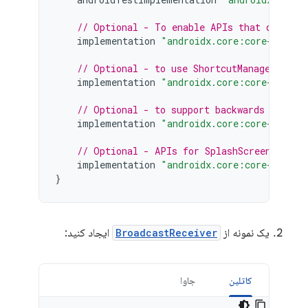
// Optional - To enable APIs that query t
implementation
"androidx.core:core-perfor
// Optional - to use ShortcutManagerCompa
implementation
"androidx.core:core-google
// Optional - to support backwards compat
implementation
"androidx.core:core-remote
// Optional - APIs for SplashScreen, incl
implementation
"androidx.core:core-splash
}
یک نمونه از
BroadcastReceiver
ایجاد کنید:
کاتلین
جاوا