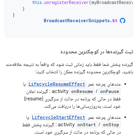
this
.
unregisterReceiver
(
myBroadcastReceive
}
}
BroadcastReceiverSnippets
.
kt
ثبت گیرنده‌ها در کوچکترین محدوده
گیرنده پخش شما فقط باید زمانی ثبت شود که واقعاً به نتیجه علاقه‌مند
باشید. کوچکترین محدوده گیرنده ممکن را انتخاب کنید:
متدهای چرخه عمر
LifecycleResumeEffect
یا
onPause
/
onResume
activity
: گیرنده اعلان
فقط در حالی که برنامه در حالت از سرگیری (resume)
خود است، به‌روزرسانی‌ها را دریافت می‌کند.
متدهای چرخه عمر
LifecycleStartEffect
یا
onStop
/
onStart
activity
: گیرنده پخش فقط
در حالی که برنامه در حالت از سرگیری خود است،