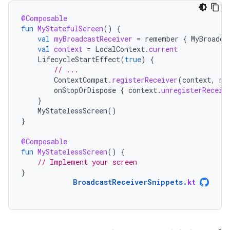
@Composable
fun
MyStatefulScreen
()
{
val
myBroadcastReceiver
=
remember
{
MyBroadca
val
context
=
LocalContext
.
current
LifecycleStartEffect
(
true
)
{
// ...
ContextCompat
.
registerReceiver
(
context
,
my
onStopOrDispose
{
context
.
unregisterReceiv
}
MyStatelessScreen
()
}
@Composable
fun
MyStatelessScreen
()
{
// Implement your screen
}
BroadcastReceiverSnippets
.
kt