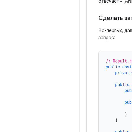
отвечает» (AN
Сделать за
Во-первых, дав
запрос:
// Result.j
public
abst
private
public
pub
pub
}
}
public