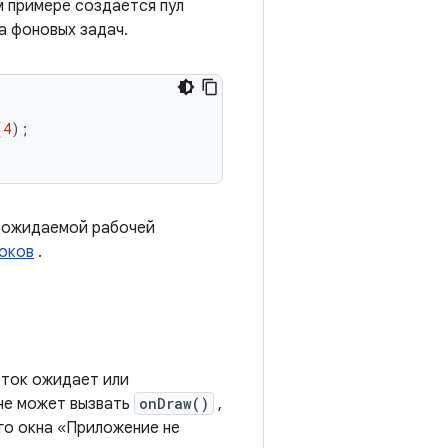
 примере создается пул
а фоновых задач.
(
4
);
т ожидаемой рабочей
токов
.
оток ожидает или
 не может вызвать
onDraw()
,
го окна «Приложение не