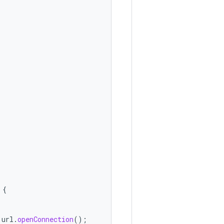
{
url
.
openConnection
();