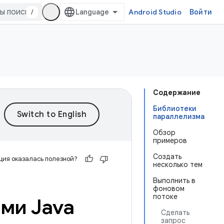
/
Android Studio
Войти
Содержание
Библиотеки
параллелизма
Обзор
примеров
Создать
ия оказалась полезной?
несколько тем
Выполнить в
фоновом
потоке
ами Java
Сделать
запрос