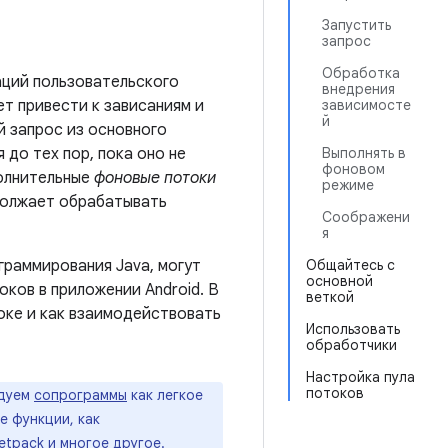
Запустить
запрос
Обработка
аций пользовательского
внедрения
т привести к зависаниям и
зависимосте
й
й запрос из основного
до тех пор, пока оно не
Выполнять в
фоновом
полнительные
фоновые потоки
режиме
одолжает обрабатывать
Соображени
я
граммирования Java, могут
Общайтесь с
основной
оков в приложении Android. В
веткой
токе и как взаимодействовать
Использовать
обработчики
Настройка пула
потоков
ндуем
сопрограммы
как легкое
 функции, как
tpack и многое другое.