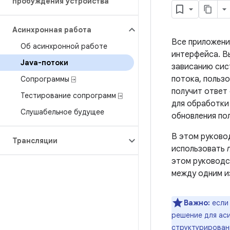
пробуждения устройства
Асинхронная работа
Все приложени
Об асинхронной работе
интерфейса. В
Java-потоки
зависанию сис
потока, польз
Сопрограммы ⍈
получит ответ
Тестирование сопрограмм ⍈
для обработки
Слушабельное будущее
обновления по
В этом руково
Трансляции
использовать
этом руководс
между одним и
Важно:
если
решение для ас
структурирован