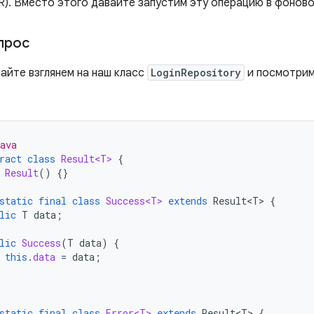
R). Вместо этого давайте запустим эту операцию в фоново
прос
айте взглянем на наш класс
LoginRepository
и посмотрим,
ava
ract
class
Result<T>
{
Result
()
{}
static
final
class
Success<T>
extends
Result<T>
{
lic
T
data
;
lic
Success
(
T
data
)
{
this
.
data
=
data
;
static
final
class
Error<T>
extends
Result<T>
{