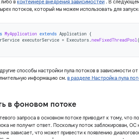
 либо в
контейнере внедрения зависимостей
. В следующем
тырех потоков, который мы можем использовать для запуск
s
MyApplication
extends
Application
{
rService
executorService
=
Executors
.
newFixedThreadPool
другие способы настройки пула потоков в зависимости о
олнительную информацию см.
в разделе Настройка пула по
ь в фоновом потоке
тевого запроса в основном потоке приводит к тому, что п
пока не получит ответ. Поскольку поток заблокирован, ОС
ение зависает, что может привести к появлению диалогово