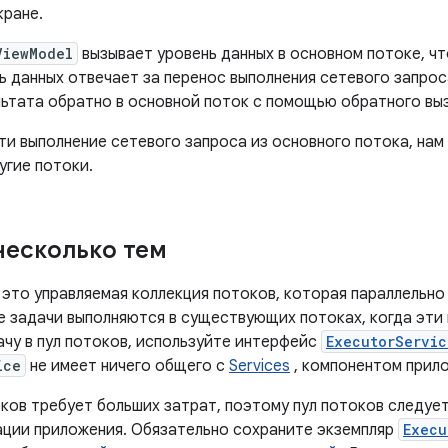
кране.
ViewModel
вызывает уровень данных в основном потоке, ч
ь данных отвечает за перенос выполнения сетевого запрос
льтата обратно в основной поток с помощью обратного вы
ти выполнение сетевого запроса из основного потока, нам
угие потоки.
несколько тем
это управляемая коллекция потоков, которая параллельно
е задачи выполняются в существующих потоках, когда эти
ачу в пул потоков, используйте интерфейс
ExecutorServic
ice
не имеет ничего общего с
Services
, компонентом прило
ков требует больших затрат, поэтому пул потоков следует
ации приложения. Обязательно сохраните экземпляр
Execu