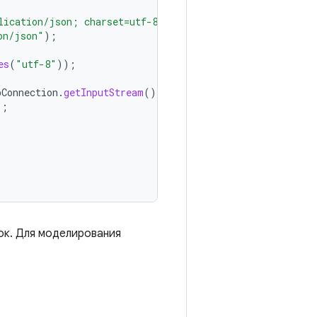
lication/json; charset=utf-8"
);
on/json"
);
es
(
"utf-8"
));
pConnection
.
getInputStream
());
);
ок. Для моделирования