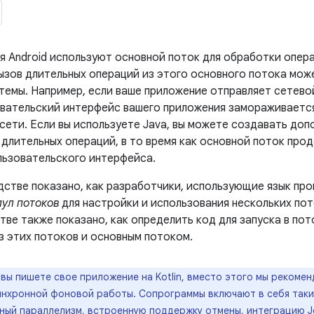
я Android используют основной поток для обработки опер
ызов длительных операций из этого основного потока може
темы. Например, если ваше приложение отправляет сетево
овательский интерфейс вашего приложения замораживается 
 сети. Если вы используете Java, вы можете создавать до
 длительных операций, в то время как основной поток пр
льзовательского интерфейса.
дстве показано, как разработчики, использующие язык про
пул потоков
для настройки и использования нескольких пот
тве также показано, как определить код для запуска в по
з этих потоков и основным потоком.
 вы пишете свое приложение на Kotlin, вместо этого мы рекоме
инхронной фоновой работы. Сопрограммы включают в себя такие
ный параллелизм, встроенную поддержку отмены, интеграцию Je