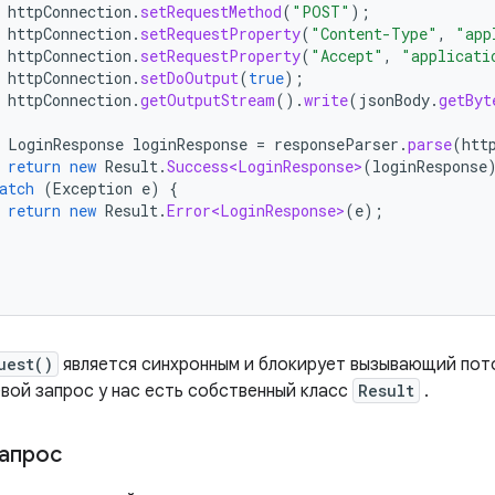
httpConnection
.
setRequestMethod
(
"POST"
);
httpConnection
.
setRequestProperty
(
"Content-Type"
,
"app
httpConnection
.
setRequestProperty
(
"Accept"
,
"applicati
httpConnection
.
setDoOutput
(
true
);
httpConnection
.
getOutputStream
().
write
(
jsonBody
.
getByt
LoginResponse
loginResponse
=
responseParser
.
parse
(
htt
return
new
Result
.
Success<LoginResponse>
(
loginResponse
atch
(
Exception
e
)
{
return
new
Result
.
Error<LoginResponse>
(
e
);
uest()
является синхронным и блокирует вызывающий пот
евой запрос у нас есть собственный класс
Result
.
запрос