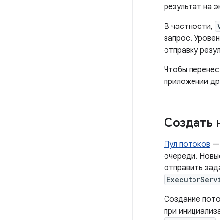
результат на э
В частности,
запрос. Уровен
отправку резу
Чтобы перенес
приложении др
Создать 
Пул потоков
— 
очереди. Новы
отправить зад
ExecutorServ
Создание пото
при инициализ