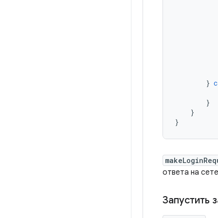
}
c
}
}
}
makeLoginReq
ответа на сет
Запустить 