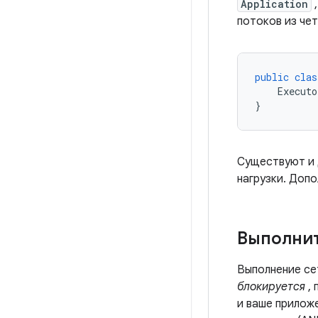
Application
,
потоков из че
public
clas
Executo
}
Существуют и 
нагрузки. Доп
Выполнит
Выполнение се
блокируется
, 
и ваше прилож