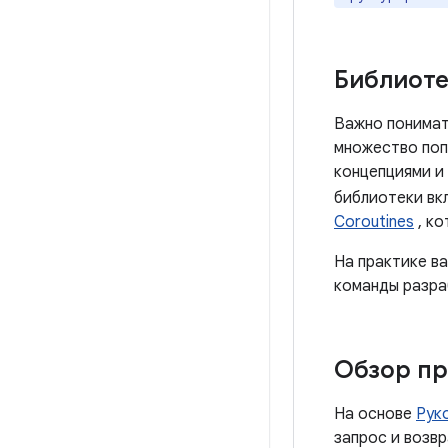
Библиоте
Важно понимат
множество поп
концепциями и
библиотеки в
Coroutines
, ко
На практике в
команды разра
Обзор п
На основе
Рук
запрос и возв