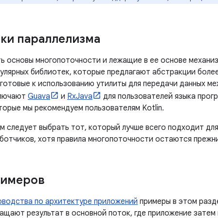
ки параллелизма
ь основы многопоточности и лежащие в ее основе механи
улярных библиотек, которые предлагают абстракции более
 готовые к использованию утилиты для передачи данных м
ключают
Guava
и
RxJava
для пользователей языка прог
торые мы рекомендуем пользователям Kotlin.
ам следует выбрать тот, который лучше всего подходит дл
ботчиков, хотя правила многопоточности остаются прежн
римеров
оводства по архитектуре приложений
примеры в этом разд
ращают результат в основной поток, где приложение зате