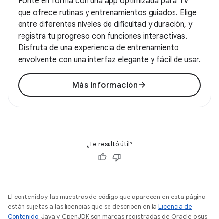
Ponte en forma con una app optimizada para TV
que ofrece rutinas y entrenamientos guiados. Elige
entre diferentes niveles de dificultad y duración, y
registra tu progreso con funciones interactivas.
Disfruta de una experiencia de entrenamiento
envolvente con una interfaz elegante y fácil de usar.
arrow_forward
Más información
¿Te resultó útil?
El contenido y las muestras de código que aparecen en esta página
están sujetas a las licencias que se describen en la
Licencia de
Contenido
. Java y OpenJDK son marcas registradas de Oracle o sus