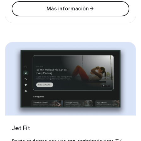
arrow_forward
Más información
Jet Fit