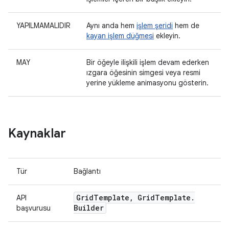
YAPILMAMALIDIR
Aynı anda hem
işlem şeridi
hem de
kayan işlem düğmesi
ekleyin.
MAY
Bir öğeyle ilişkili işlem devam ederken
ızgara öğesinin simgesi veya resmi
yerine yükleme animasyonu gösterin.
Kaynaklar
Tür
Bağlantı
Grid
Template
,
Grid
Template
.
API
Builder
başvurusu