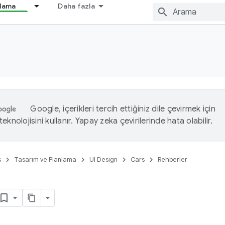
nlama
Daha fazla
Google, içerikleri tercih ettiğiniz dile çevirmek için
eknolojisini kullanır. Yapay zeka çevirilerinde hata olabilir.
s
Tasarım ve Planlama
UI Design
Cars
Rehberler