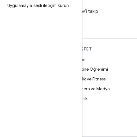
X
Uygulamayla sesli iletişim kurun
X'te @AndroidDev'i takip
edin
ANDROID HAKKINDA
KEŞFET
DAHA FAZLA
Oyun
Android
Makine Öğrenimi
İşletmeler için Android
Sağlık ve Fitness
Güvenlik
Kamera ve Medya
Kaynak
Gizlilik
Haber
5G
Blog
Podcast'ler