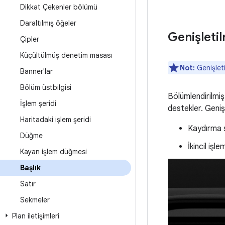
Dikkat Çekenler bölümü
Daraltılmış öğeler
Genişleti
Çipler
Küçültülmüş denetim masası
Not:
Genişleti
Banner'lar
Bölüm üstbilgisi
Bölümlendirilmiş
İşlem şeridi
destekler. Genişl
Haritadaki işlem şeridi
Kaydırma s
Düğme
İkincil işl
Kayan işlem düğmesi
Başlık
Satır
Sekmeler
Plan iletişimleri