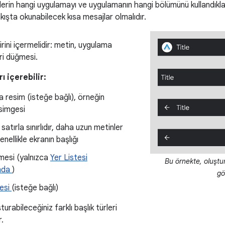
ülerin hangi uygulamayı ve uygulamanın hangi bölümünü kullandıklar
kışta okunabilecek kısa mesajlar olmalıdır.
irini içermelidir: metin, uygulama
ri düğmesi.
ı içerebilir:
 resim (isteğe bağlı), örneğin
simgesi
satırla sınırlıdır, daha uzun metinler
 genellikle ekranın başlığı
mesi (yalnızca
Yer Listesi
Bu örnekte, oluştura
ında
)
gö
esi
(isteğe bağlı)
urabileceğiniz farklı başlık türleri
.