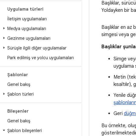
Başlıklar, sürüc
Uygulama türleri
Yoldayken bir ba
İletişim uygulamaları
Başlıklar en az b
Medya uygulamaları
simgesi veya ge
Gezinme uygulamaları
Başlıklar şunlar
Sürüşle ilgili diğer uygulamalar
Park edilmiş ve yolcu uygulamaları
Simge veya
uygulama 
Şablonlar
Metin (tek 
kısaltılır),
Genel bakış
Şablon türleri
Yenile düğ
şablonlar
Bileşenler
Geri
düğm
Genel bakış
Bu örnekte, oluşt
Şablon bileşenleri
gösterilmektedir