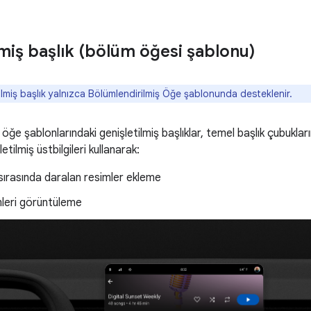
lmiş başlık (bölüm öğesi şablonu)
lmiş başlık yalnızca Bölümlendirilmiş Öğe şablonunda desteklenir.
 öğe şablonlarındaki genişletilmiş başlıklar, temel başlık çubuklar
etilmiş üstbilgileri kullanarak:
ırasında daralan resimler ekleme
emleri görüntüleme