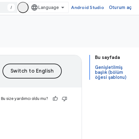
/
Android Studio
Oturum aç
Bu sayfada
Genişletilmiş
başlık (bölüm
öğesi şablonu)
Bu size yardımcı oldu mu?