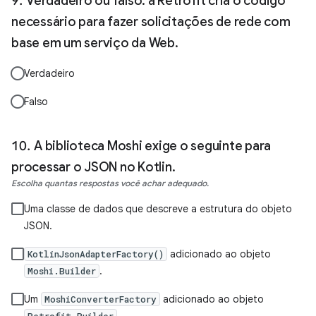
Verdadeiro ou falso: a Retrofit cria o código
necessário para fazer solicitações de rede com
base em um serviço da Web.
Verdadeiro
Falso
A biblioteca Moshi exige o seguinte para
processar o JSON no Kotlin.
Escolha quantas respostas você achar adequado.
Uma classe de dados que descreve a estrutura do objeto
JSON.
adicionado ao objeto
KotlinJsonAdapterFactory()
.
Moshi.Builder
Um
adicionado ao objeto
MoshiConverterFactory
.
Retrofit.Builder