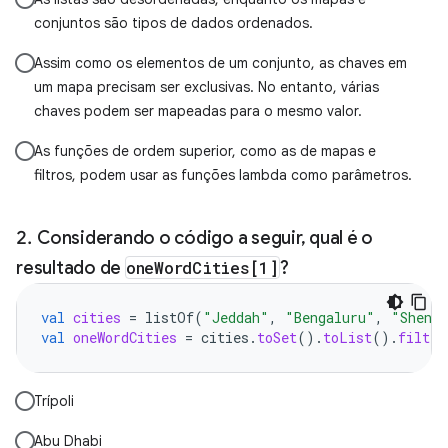
conjuntos são tipos de dados ordenados.
Assim como os elementos de um conjunto, as chaves em
um mapa precisam ser exclusivas. No entanto, várias
chaves podem ser mapeadas para o mesmo valor.
As funções de ordem superior, como as de mapas e
filtros, podem usar as funções lambda como parâmetros.
Considerando o código a seguir, qual é o
resultado de
oneWordCities[1]
?
val
cities
=
listOf
(
"Jeddah"
,
"Bengaluru"
,
"Shenz
val
oneWordCities
=
cities
.
toSet
().
toList
().
filter
Trípoli
Abu Dhabi