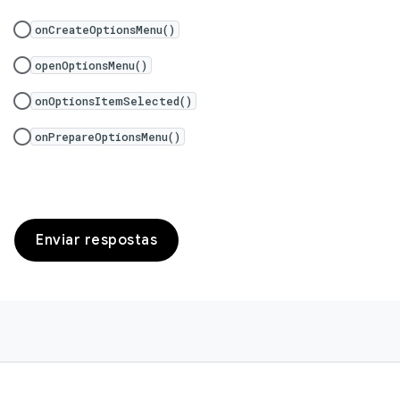
onCreateOptionsMenu()
openOptionsMenu()
onOptionsItemSelected()
onPrepareOptionsMenu()
Enviar respostas