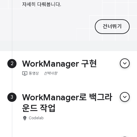
자세히 다뤄봅니다.
건너뛰기
WorkManager 구현
keyboard_arrow_down
2
ondemand_video
동영상
선택사항
WorkManager로 백그라
keyboard_arrow_down
3
운드 작업
emoji_objects
Codelab