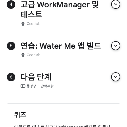
고급 WorkManager 및
keyboard_arrow_down
4
테스트
emoji_objects
Codelab
연습: Water Me 앱 빌드
keyboard_arrow_down
5
emoji_objects
Codelab
다음 단계
keyboard_arrow_down
6
ondemand_video
동영상
선택사항
퀴즈