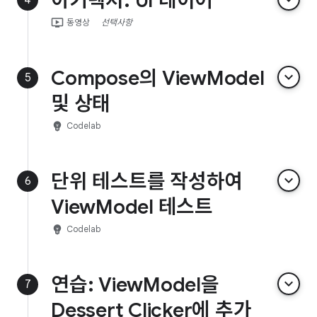
아키텍처: UI 레이어
ondemand_video
동영상
선택사항
Compose의 ViewModel
keyboard_arrow_down
5
및 상태
emoji_objects
Codelab
단위 테스트를 작성하여
keyboard_arrow_down
6
ViewModel 테스트
emoji_objects
Codelab
연습: ViewModel을
keyboard_arrow_down
7
Dessert Clicker에 추가