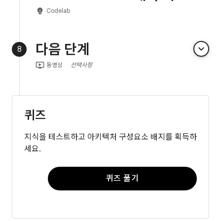
emoji_objects
Codelab
다음 단계
keyboard_arrow_down
8
ondemand_video
동영상
선택사항
퀴즈
지식을 테스트하고 아키텍처 구성요소 배지를 획득하
세요.
퀴즈 풀기