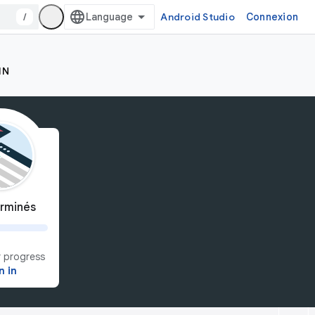
/
Android Studio
Connexion
IN
rminés
 progress
n in