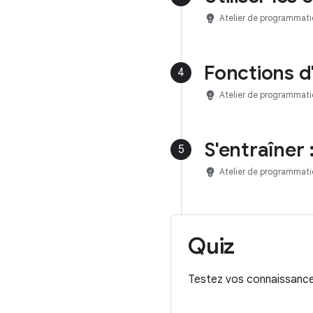
emoji_objects
Atelier de programmati
Fonctions d'
4
emoji_objects
Atelier de programmati
S'entraîner 
5
emoji_objects
Atelier de programmati
Quiz
Testez vos connaissances