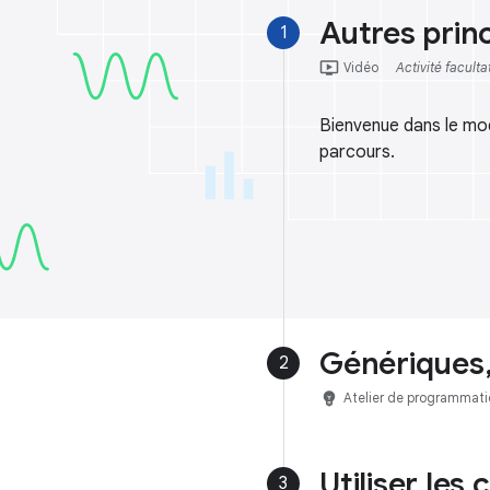
Autres prin
1
ondemand_video
Vidéo
Activité faculta
Bienvenue dans le mod
parcours.
Génériques,
2
emoji_objects
Atelier de programmati
Utiliser les
3