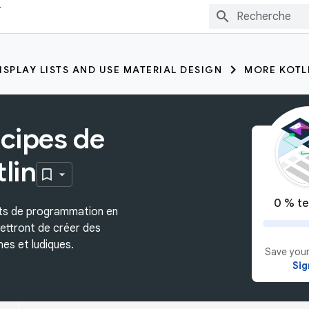
ISPLAY LISTS AND USE MATERIAL DESIGN
MORE KOTL
ncipes de
lin
0 % te
ts de programmation en
mettront de créer des
hes et ludiques.
Save your
Sig