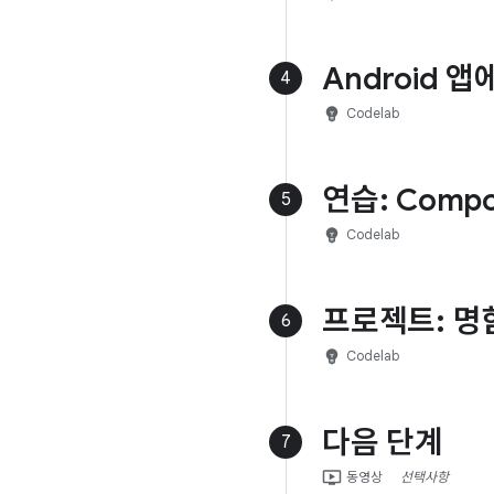
Android 
4
emoji_objects
Codelab
연습: Comp
5
emoji_objects
Codelab
프로젝트: 명
6
emoji_objects
Codelab
다음 단계
7
ondemand_video
동영상
선택사항