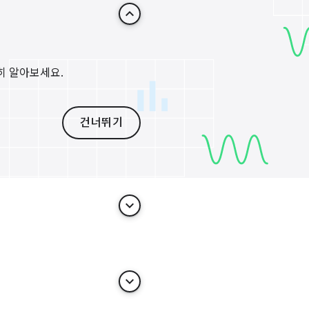
keyboard_arrow_up
세히 알아보세요.
건너뛰기
keyboard_arrow_down
keyboard_arrow_down