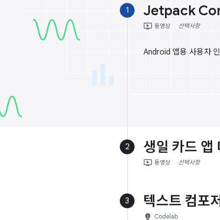
Jetpack C
1
ondemand_video
동영상
선택사항
Android 앱용 사용자
생일 카드 앱
2
ondemand_video
동영상
선택사항
텍스트 컴포저
3
emoji_objects
Codelab