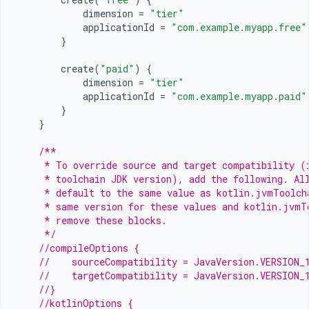
dimension
=
"tier"
applicationId
=
"com.example.myapp.free"
}
create
(
"paid"
)
{
dimension
=
"tier"
applicationId
=
"com.example.myapp.paid"
}
}
/**
     * To override source and target compatibility (
     * toolchain JDK version), add the following. Al
     * default to the same value as kotlin.jvmToolch
     * same version for these values and kotlin.jvmT
     * remove these blocks.
     */
//compileOptions {
//    sourceCompatibility = JavaVersion.VERSION_
//    targetCompatibility = JavaVersion.VERSION_
//}
//kotlinOptions {