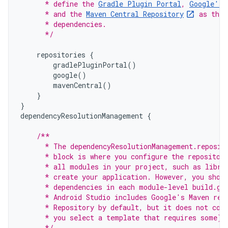
      * define the 
Gradle Plugin Portal
, 
Google's 
      * and the 
Maven Central Repository
 as the 
      * dependencies.
      */
repositories
{
gradlePluginPortal
()
google
()
mavenCentral
()
}
}
dependencyResolutionManagement
{
/**
      * The dependencyResolutionManagement.reposit
      * block is where you configure the repositor
      * all modules in your project, such as libra
      * create your application. However, you shou
      * dependencies in each module-level build.gr
      * Android Studio includes Google's Maven rep
      * Repository by default, but it does not con
      * you select a template that requires some).
      */