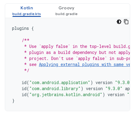
Kotlin
Groovy
plugins
{
/**
     * Use `apply false` in the top-level build.gr
     * plugin as a build dependency but not apply 
     * project. Don't use `apply false` in sub-pro
     * see 
Applying external plugins with same ver
     */
id
(
"com.android.application"
)
version
"9.3.0"
id
(
"com.android.library"
)
version
"9.3.0"
appl
id
(
"org.jetbrains.kotlin.android"
)
version
"2.
}