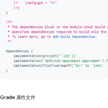
//    jvmTarget = "11"
//}
}
/**
 * The dependencies block in the module-level build 
 * specifies dependencies required to build only the
 * To learn more, go to 
Add build dependencies
.
 */
dependencies
{
implementation
(
project
(
":lib"
))
implementation
(
"androidx.appcompat:appcompat:1.
implementation
(
fileTree
(
mapOf
(
"dir"
to
"libs"
,
}
Gradle 属性文件