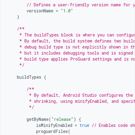
// Defines a user-friendly version name for 
versionName
=
"1.0"
}
/**
     * The buildTypes block is where you can configu
     * By default, the build system defines two buil
     * debug build type is not explicitly shown in t
     * but it includes debugging tools and is signed
     * build type applies ProGuard settings and is n
     */
buildTypes
{
/**
         * By default, Android Studio configures the
         * shrinking, using minifyEnabled, and speci
         */
getByName
(
"release"
)
{
isMinifyEnabled
=
true
// Enables code sh
proguardFiles
(