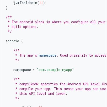
jvmToolchain
(
11
)
}
/**
 * The android block is where you configure all your
 * build options.
 */
android
{
/**
     * The app's 
namespace
. Used primarily to access
     */
namespace
=
"com.example.myapp"
/**
     * compileSdk specifies the Android API level Gr
     * compile your app. This means your app can use
     * this API level and lower.
     */