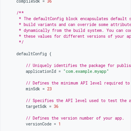
compileSdk
=
36
/**
     * The defaultConfig block encapsulates default 
     * build variants and can override some attribut
     * dynamically from the build system. You can co
     * these values for different versions of your a
     */
defaultConfig
{
// Uniquely identifies the package for publis
applicationId
=
"com.example.myapp"
// Defines the minimum API level required to
minSdk
=
23
// Specifies the API level used to test the 
targetSdk
=
36
// Defines the version number of your app.
versionCode
=
1