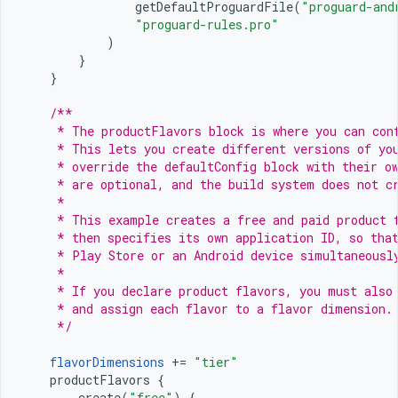
getDefaultProguardFile
(
"proguard-and
"proguard-rules.pro"
)
}
}
/**
     * The productFlavors block is where you can con
     * This lets you create different versions of yo
     * override the defaultConfig block with their o
     * are optional, and the build system does not c
     *
     * This example creates a free and paid product 
     * then specifies its own application ID, so tha
     * Play Store or an Android device simultaneousl
     *
     * If you declare product flavors, you must also
     * and assign each flavor to a flavor dimension.
     */
flavorDimensions
+=
"tier"
productFlavors
{
create
(
"free"
)
{