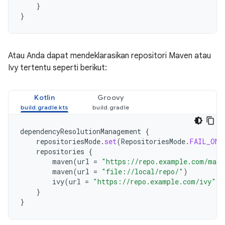
}
}
Atau Anda dapat mendeklarasikan repositori Maven atau
Ivy tertentu seperti berikut:
Kotlin
Groovy
dependencyResolutionManagement
{
repositoriesMode
.
set
(
RepositoriesMode
.
FAIL_ON_
repositories
{
maven
(
url
=
"https://repo.example.com/mave
maven
(
url
=
"file://local/repo/"
)
ivy
(
url
=
"https://repo.example.com/ivy"
)
}
}