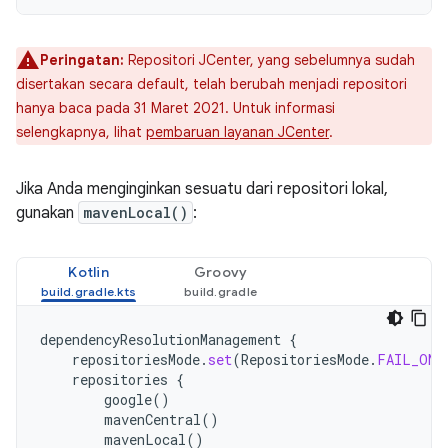
Peringatan:
Repositori JCenter, yang sebelumnya sudah
disertakan secara default, telah berubah menjadi repositori
hanya baca pada 31 Maret 2021. Untuk informasi
selengkapnya, lihat
pembaruan layanan JCenter
.
Jika Anda menginginkan sesuatu dari repositori lokal,
gunakan
mavenLocal()
:
Kotlin
Groovy
dependencyResolutionManagement
{
repositoriesMode
.
set
(
RepositoriesMode
.
FAIL_ON_
repositories
{
google
()
mavenCentral
()
mavenLocal
()