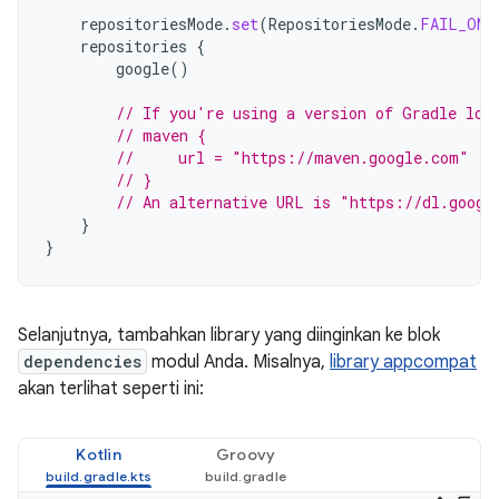
repositoriesMode
.
set
(
RepositoriesMode
.
FAIL_ON_
repositories
{
google
()
// If you're using a version of Gradle low
// maven {
//     url = "https://maven.google.com"
// }
// An alternative URL is "https://dl.googl
}
}
Selanjutnya, tambahkan library yang diinginkan ke blok
dependencies
modul Anda. Misalnya,
library appcompat
akan terlihat seperti ini:
Kotlin
Groovy