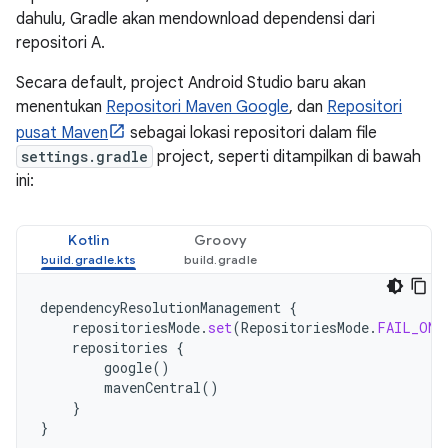
dahulu, Gradle akan mendownload dependensi dari
repositori A.
Secara default, project Android Studio baru akan
menentukan
Repositori Maven Google
, dan
Repositori
pusat Maven
sebagai lokasi repositori dalam file
settings.gradle
project, seperti ditampilkan di bawah
ini:
Kotlin
Groovy
dependencyResolutionManagement
{
repositoriesMode
.
set
(
RepositoriesMode
.
FAIL_ON_
repositories
{
google
()
mavenCentral
()
}
}