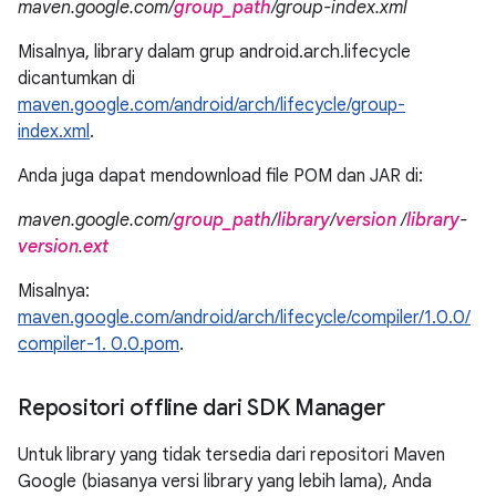
maven.google.com/
group_path
/group-index.xml
Misalnya, library dalam grup android.arch.lifecycle
dicantumkan di
maven.google.com/android/arch/lifecycle/group-
index.xml
.
Anda juga dapat mendownload file POM dan JAR di:
maven.google.com/
group_path
/
library
/
version
/
library
-
version
.
ext
Misalnya:
maven.google.com/android/arch/lifecycle/compiler/1.0.0/
compiler-1. 0.0.pom
.
Repositori offline dari SDK Manager
Untuk library yang tidak tersedia dari repositori Maven
Google (biasanya versi library yang lebih lama), Anda