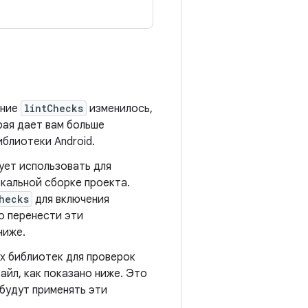
ение
lintChecks
изменилось,
рая дает вам больше
иблиотеки Android.
ует использовать для
окальной сборке проекта.
hecks
для включения
о перенести эти
ниже.
х библиотек для проверок
айл, как показано ниже. Это
 будут применять эти