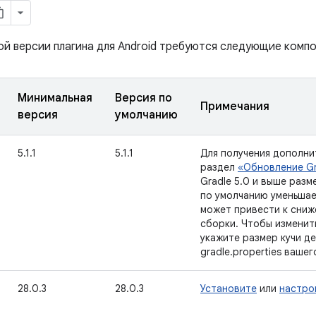
ой версии плагина для Android требуются следующие компо
Минимальная
Версия по
Примечания
версия
умолчанию
5.1.1
5.1.1
Для получения дополни
раздел
«Обновление Gr
Gradle 5.0 и выше разм
по умолчанию уменьшает
может привести к сни
сборки. Чтобы изменит
укажите размер кучи де
gradle.properties вашег
28.0.3
28.0.3
Установите
или
настро