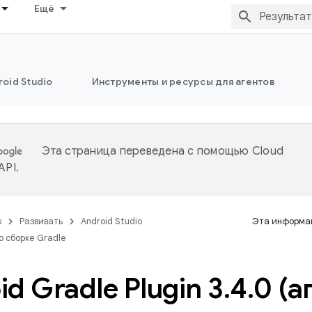
Ещё
oid Studio
Инструменты и ресурсы для агентов
Эта страница переведена с помощью
Cloud
 API
.
s
Развивать
Android Studio
Эта информац
о сборке Gradle
d Gradle Plugin 3
.
4
.
0 (а