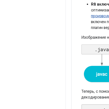
R8 включ
оптимиза
производ
включен п
плагин ве
Изображение н
Теперь, с пом
декодирование 