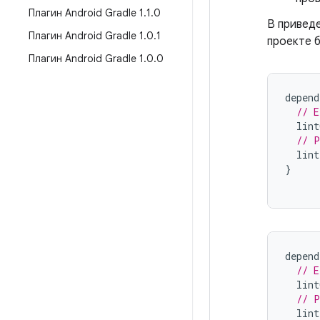
Плагин Android Gradle 1
.
1
.
0
В привед
Плагин Android Gradle 1
.
0
.
1
проекте б
Плагин Android Gradle 1
.
0
.
0
depend
// E
lint
// P
lint
}
depend
// E
lint
// P
lint