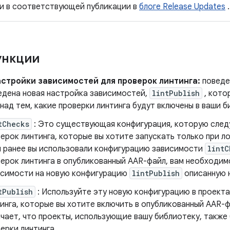
и в соответствующей публикации в
блоге Release Updates
.
ункции
стройки зависимостей для проверок линтинга:
повед
ведена новая настройка зависимостей,
lintPublish
, кото
над тем, какие проверки линтинга будут включены в ваши б
tChecks
: Это существующая конфигурация, которую след
ерок линтинга, которые вы хотите запускать только при л
 ранее вы использовали конфигурацию зависимости
lintC
ерок линтинга в опубликованный AAR-файл, вам необходим
исимости на новую конфигурацию
lintPublish
описанную 
tPublish
: Используйте эту новую конфигурацию в проекта
инга, которые вы хотите включить в опубликованный AAR-ф
чает, что проекты, использующие вашу библиотеку, также
ерки линтинга.