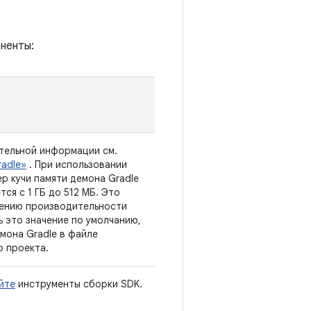
ненты:
тельной информации см.
adle»
. При использовании
ер кучи памяти демона Gradle
ся с 1 ГБ до 512 МБ. Это
жению производительности
ь это значение по умолчанию,
мона Gradle в файле
о проекта.
йте
инструменты сборки SDK.