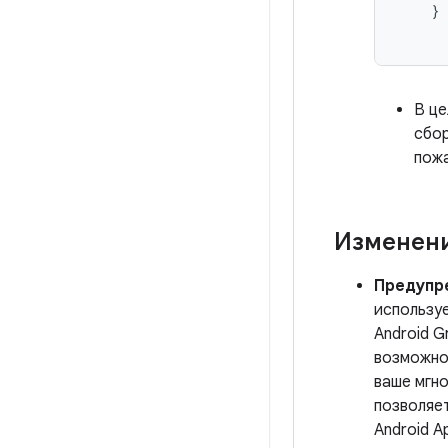
}
В це
сбор
пож
Изменени
Предупре
использу
Android G
возможно
ваше мгн
позволяет
Android A