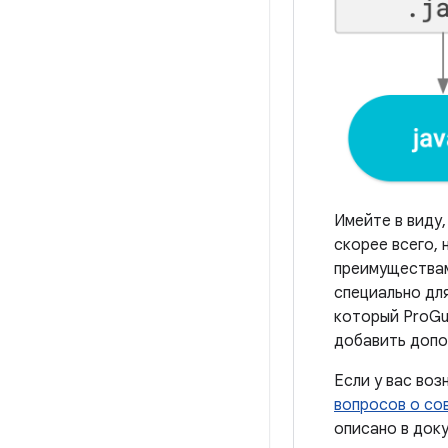
Имейте в виду
скорее всего,
преимуществами
специально для
который ProGu
добавить допо
Если у вас воз
вопросов о со
описано в док