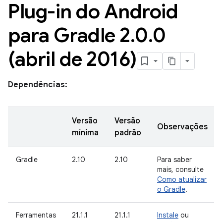
Plug-in do Android
para Gradle 2
.
0
.
0
(abril de 2016)
Dependências:
Versão
Versão
Observações
mínima
padrão
Gradle
2.10
2.10
Para saber
mais, consulte
Como atualizar
o Gradle
.
Ferramentas
21.1.1
21.1.1
Instale
ou