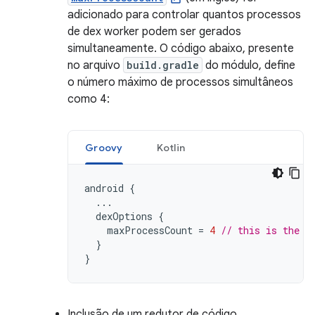
adicionado para controlar quantos processos
de dex worker podem ser gerados
simultaneamente. O código abaixo, presente
no arquivo
build.gradle
do módulo, define
o número máximo de processos simultâneos
como 4:
Groovy
Kotlin
android
{
...
dexOptions
{
maxProcessCount
=
4
// this is the d
}
}
Inclusão de um redutor de código