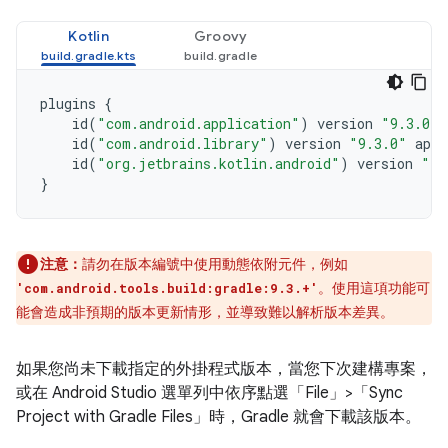
Kotlin
Groovy
plugins
{
id
(
"com.android.application"
)
version
"9.3.0"
id
(
"com.android.library"
)
version
"9.3.0"
appl
id
(
"org.jetbrains.kotlin.android"
)
version
"2.
}
注意：
請勿在版本編號中使用動態依附元件，例如
。使用這項功能可
'com.android.tools.build:gradle:9.3.+'
能會造成非預期的版本更新情形，並導致難以解析版本差異。
如果您尚未下載指定的外掛程式版本，當您下次建構專案，
或在 Android Studio 選單列中依序點選「File」
>「Sync
Project with Gradle Files」
時，Gradle 就會下載該版本。