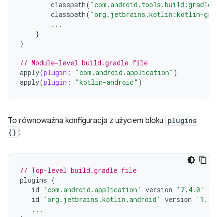
classpath
(
"com.android.tools.build:gradle:
classpath
(
"org.jetbrains.kotlin:kotlin-gra
...
}
}
// Module-level build.gradle file
apply
(
plugin:
"com.android.application"
)
apply
(
plugin:
"kotlin-android"
)
To równoważna konfiguracja z użyciem bloku
plugins
{}
:
// Top-level build.gradle file
plugins
{
id
'com.android.application'
version
'7.4.0'
ap
id
'org.jetbrains.kotlin.android'
version
'1.8.
...