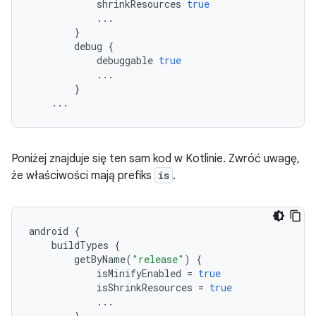
shrinkResources
true
...
}
debug
{
debuggable
true
...
}
...
Poniżej znajduje się ten sam kod w Kotlinie. Zwróć uwagę,
że właściwości mają prefiks
is
.
android
{
buildTypes
{
getByName
(
"release"
)
{
isMinifyEnabled
=
true
isShrinkResources
=
true
...
}