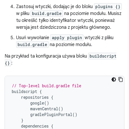
Zastosuj wtyczki, dodając je do bloku
plugins {}
w pliku
build.gradle
na poziomie modułu. Musisz
tu określić tylko identyfikator wtyczki, ponieważ
wersja jest dziedziczona z projektu głównego.
Usuń wywołanie
apply plugin
wtyczki z pliku
build.gradle
na poziomie modułu.
Na przykład ta konfiguracja używa bloku
buildscript
{}
:
// Top-level build.gradle file
buildscript
{
repositories
{
google
()
mavenCentral
()
gradlePluginPortal
()
}
dependencies
{