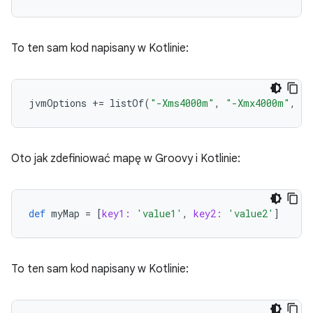
To ten sam kod napisany w Kotlinie:
jvmOptions
+=
listOf
(
"-Xms4000m"
,
"-Xmx4000m"
,
"-
Oto jak zdefiniować mapę w Groovy i Kotlinie:
def
myMap
=
[
key1:
'value1'
,
key2:
'value2'
]
To ten sam kod napisany w Kotlinie: