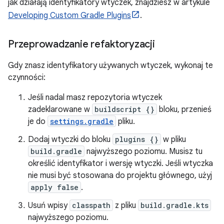
jak działają identyfikatory wtyczek, znajdziesz w artykule
Developing Custom Gradle Plugins
.
Przeprowadzanie refaktoryzacji
Gdy znasz identyfikatory używanych wtyczek, wykonaj te
czynności:
Jeśli nadal masz repozytoria wtyczek
zadeklarowane w
buildscript {}
bloku, przenieś
je do
settings.gradle
pliku.
Dodaj wtyczki do bloku
plugins {}
w pliku
build.gradle
najwyższego poziomu. Musisz tu
określić identyfikator i wersję wtyczki. Jeśli wtyczka
nie musi być stosowana do projektu głównego, użyj
apply false
.
Usuń wpisy
classpath
z pliku
build.gradle.kts
najwyższego poziomu.