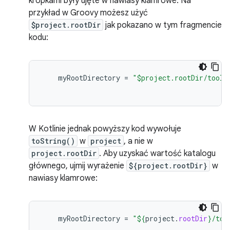
kropkami były ujęte w nawiasy klamrowe. Na
przykład w Groovy możesz użyć
$project.rootDir
jak pokazano w tym fragmencie
kodu:
myRootDirectory
=
"$project.rootDir/tools
W Kotlinie jednak powyższy kod wywołuje
toString()
w
project
, a nie w
project.rootDir
. Aby uzyskać wartość katalogu
głównego, ujmij wyrażenie
${project.rootDir}
w
nawiasy klamrowe:
myRootDirectory
=
"
${
project
.
rootDir
}
/too