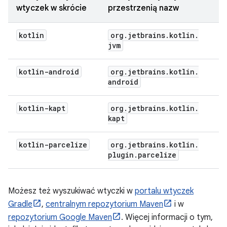
wtyczek w skrócie
przestrzenią nazw
kotlin
org
.
jetbrains
.
kotlin
.
jvm
kotlin-android
org
.
jetbrains
.
kotlin
.
android
kotlin-kapt
org
.
jetbrains
.
kotlin
.
kapt
kotlin-parcelize
org
.
jetbrains
.
kotlin
.
plugin
.
parcelize
Możesz też wyszukiwać wtyczki w
portalu wtyczek
Gradle
,
centralnym repozytorium Maven
i w
repozytorium Google Maven
. Więcej informacji o tym,