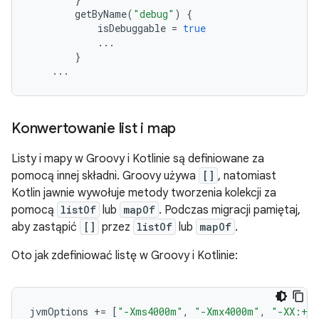
getByName
(
"debug"
)
{
isDebuggable
=
true
...
}
...
Konwertowanie list i map
Listy i mapy w Groovy i Kotlinie są definiowane za
pomocą innej składni. Groovy używa
[]
, natomiast
Kotlin jawnie wywołuje metody tworzenia kolekcji za
pomocą
listOf
lub
mapOf
. Podczas migracji pamiętaj,
aby zastąpić
[]
przez
listOf
lub
mapOf
.
Oto jak zdefiniować listę w Groovy i Kotlinie:
jvmOptions
+=
[
"-Xms4000m"
,
"-Xmx4000m"
,
"-XX:+He