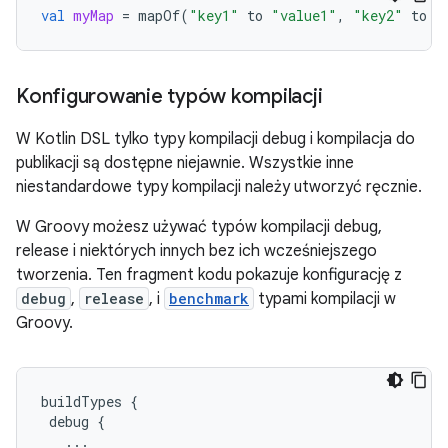
val
myMap
=
mapOf
(
"key1"
to
"value1"
,
"key2"
to
"
Konfigurowanie typów kompilacji
W Kotlin DSL tylko typy kompilacji debug i kompilacja do
publikacji są dostępne niejawnie. Wszystkie inne
niestandardowe typy kompilacji należy utworzyć ręcznie.
W Groovy możesz używać typów kompilacji debug,
release i niektórych innych bez ich wcześniejszego
tworzenia. Ten fragment kodu pokazuje konfigurację z
debug
,
release
, i
benchmark
typami kompilacji w
Groovy.
buildTypes
{
debug
{
...