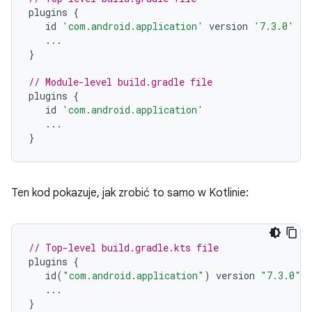
plugins
{
id
'com.android.application'
version
'7.3.0'
ap
...
}
// Module-level build.gradle file
plugins
{
id
'com.android.application'
...
}
Ten kod pokazuje, jak zrobić to samo w Kotlinie:
// Top-level build.gradle.kts file
plugins
{
id
(
"com.android.application"
)
version
"7.3.0"
a
...
}