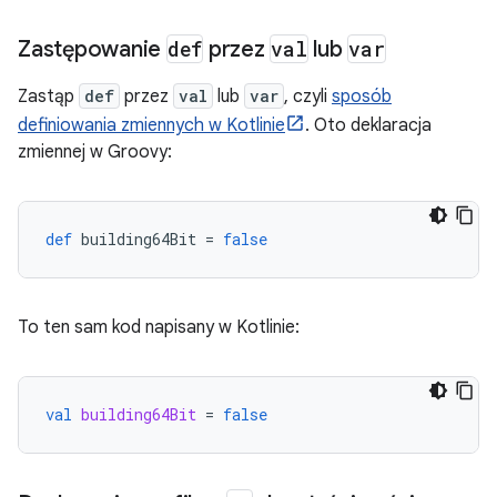
Zastępowanie
def
przez
val
lub
var
Zastąp
def
przez
val
lub
var
, czyli
sposób
definiowania zmiennych w Kotlinie
. Oto deklaracja
zmiennej w Groovy:
def
building64Bit
=
false
To ten sam kod napisany w Kotlinie:
val
building64Bit
=
false