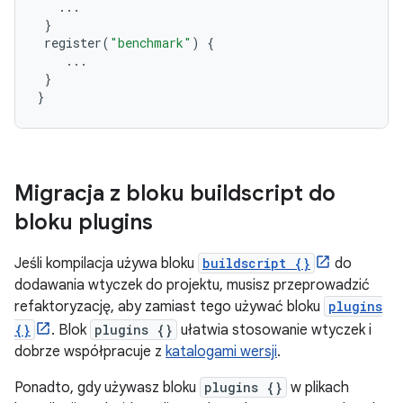
...
}
register
(
"benchmark"
)
{
...
}
}
Migracja z bloku buildscript do
bloku plugins
Jeśli kompilacja używa bloku
buildscript {}
do
dodawania wtyczek do projektu, musisz przeprowadzić
refaktoryzację, aby zamiast tego używać bloku
plugins
{}
. Blok
plugins {}
ułatwia stosowanie wtyczek i
dobrze współpracuje z
katalogami wersji
.
Ponadto, gdy używasz bloku
plugins {}
w plikach