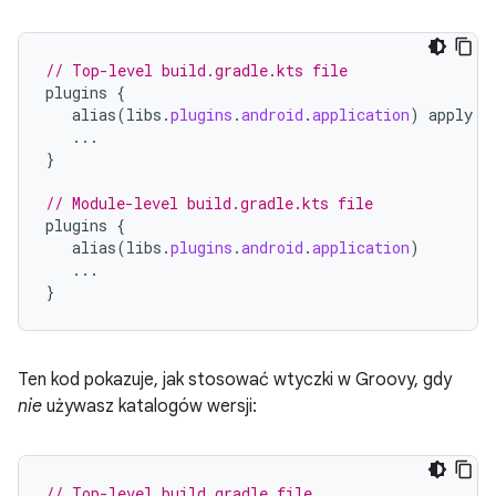
// Top-level build.gradle.kts file
plugins
{
alias
(
libs
.
plugins
.
android
.
application
)
apply
f
...
}
// Module-level build.gradle.kts file
plugins
{
alias
(
libs
.
plugins
.
android
.
application
)
...
}
Ten kod pokazuje, jak stosować wtyczki w Groovy, gdy
nie
używasz katalogów wersji:
// Top-level build.gradle file