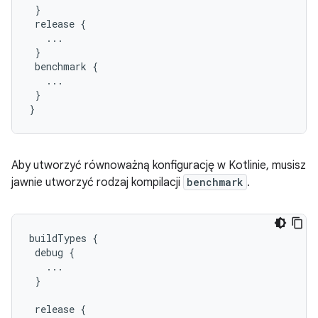
}
release
{
...
}
benchmark
{
...
}
}
Aby utworzyć równoważną konfigurację w Kotlinie, musisz
jawnie utworzyć rodzaj kompilacji
benchmark
.
buildTypes
{
debug
{
...
}
release
{