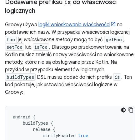
Dodawanie prefiksu
is
do właściwości
logicznych
Groovy używa
logiki wnioskowania właściwości
na
podstawie ich nazw. W przypadku właściwości logicznej
foo
jej
wnioskowane metody
mogą to być
getFoo
,
setFoo
lub
isFoo
. Dlatego po przekonwertowaniu na
Kotlin musisz zmienić nazwy właściwości na wnioskowane
metody, które nie są obsługiwane przez Kotlin. Na
przykład w przypadku elementów logicznych
buildTypes
DSL musisz dodać do nich prefiks
is
. Ten
kod pokazuje, jak ustawiać właściwości logiczne w
Groovy:
android
{
buildTypes
{
release
{
minifyEnabled
true