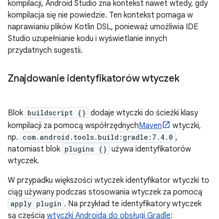
kompilacji, Android Studio zna kontekst nawet wtedy, gdy
kompilacja się nie powiedzie. Ten kontekst pomaga w
naprawianiu plików Kotlin DSL, ponieważ umożliwia IDE
Studio uzupełnianie kodu i wyświetlanie innych
przydatnych sugestii.
Znajdowanie identyfikatorów wtyczek
Blok
buildscript {}
dodaje wtyczki do ścieżki klasy
kompilacji za pomocą współrzędnych
Maven
wtyczki,
np.
com.android.tools.build:gradle:7.4.0
,
natomiast blok
plugins {}
używa identyfikatorów
wtyczek.
W przypadku większości wtyczek identyfikator wtyczki to
ciąg używany podczas stosowania wtyczek za pomocą
apply plugin
. Na przykład te identyfikatory wtyczek
są częścią
wtyczki Androida do obsługi Gradle
: