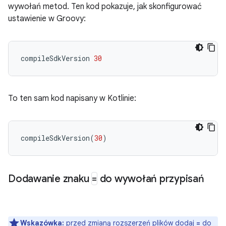
wywołań metod. Ten kod pokazuje, jak skonfigurować
ustawienie w Groovy:
compileSdkVersion
30
To ten sam kod napisany w Kotlinie:
compileSdkVersion
(
30
)
Dodawanie znaku
=
do wywołań przypisań
Wskazówka:
przed zmianą rozszerzeń plików dodaj
do
=