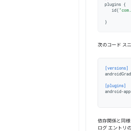
plugins
{
id
(
"com.
}
次のコード ス
[versions]
androidGra
[plugins]
android-app
依存関係と同様
ログ エントリ