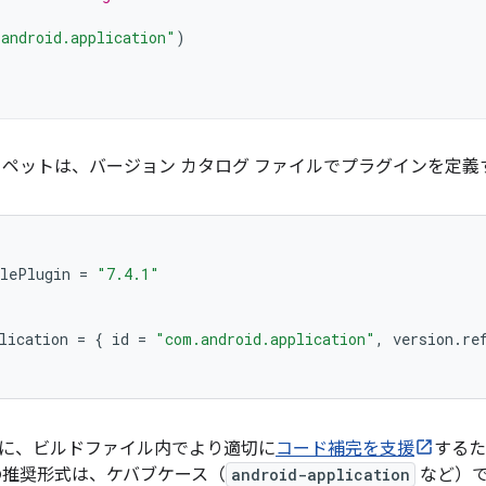
android.application"
)
ニペットは、バージョン カタログ ファイルでプラグインを定
dlePlugin
=
"7.4.1"
lication
=
{
id
=
"com.android.application"
,
version
.
re
に、ビルドファイル内でより適切に
コード補完を支援
する
の推奨形式は、ケバブケース（
android-application
など）