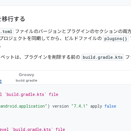
を移行する
s.toml
ファイルのバージョンとプラグインのセクションの両
プロジェクトを同期してから、ビルドファイルの
plugins{}
。
ニペットは、プラグインを削除する前の
build.gradle.kts
フ
Groovy
l `build.gradle.kts` file
android.application"
)
version
"7.4.1"
apply
false
evel `build.gradle.kts` file