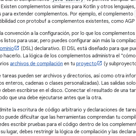
 Existen complementos similares para Kotlin y otros lenguaje
s para extender complementos. Por ejemplo, el complemento
ibilidad con protobuf a complementos existentes, como AGP
 la convención a la configuración, por lo que los complementos 
 listos para usar, pero puedes configurar aún más la compilac
dominio
(DSL) declarativo. El DSL está diseñado para que pu
o
hacerlo. La lógica de los complementos administra el "cómo"
arios
archivos de compilación
en tu
proyecto
(y subproyecto
 tareas pueden ser archivos y directorios, así como otra inf
s enteros, cadenas o clases personalizadas). Las salidas solo
 deben escribirse en el disco. Conectar el resultado de una tar
odo que una debe ejecutarse antes que la otra.
dmite la escritura de código arbitrario y declaraciones de tare
to puede dificultar que las herramientas comprendan tu compil
edes escribir pruebas para el código dentro de los complement
su lugar, debes restringir la lógica de compilación y las declar