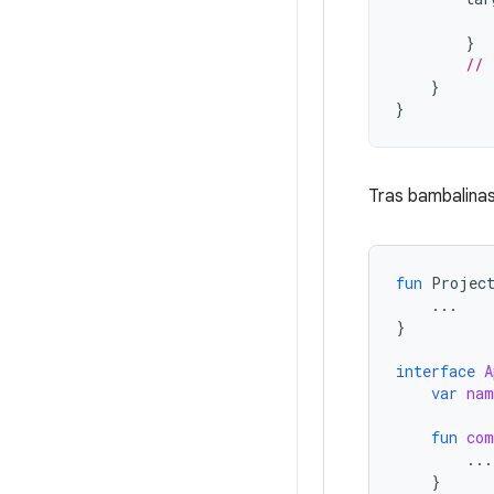
}
// 
}
}
Tras bambalinas,
fun
Projec
...
}
interface
A
var
nam
fun
com
...
}