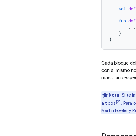
val
def
fun
def
...
}
}
Cada bloque del
con el mismo no
más a una espec
Nota:
Si te i
a tipos
. Para 
Martin Fowler y 