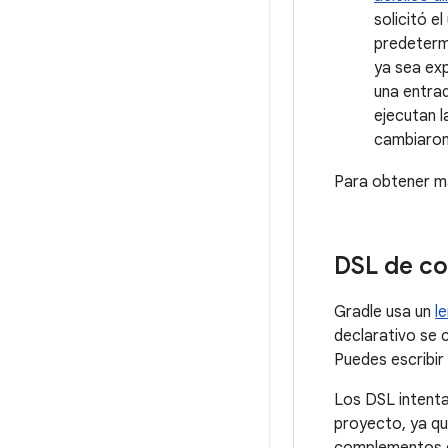
solicitó e
predetermi
ya sea exp
una entrad
ejecutan l
cambiaron 
Para obtener má
DSL de co
Gradle usa un
l
declarativo se c
Puedes escribir
Los DSL intenta
proyecto, ya qu