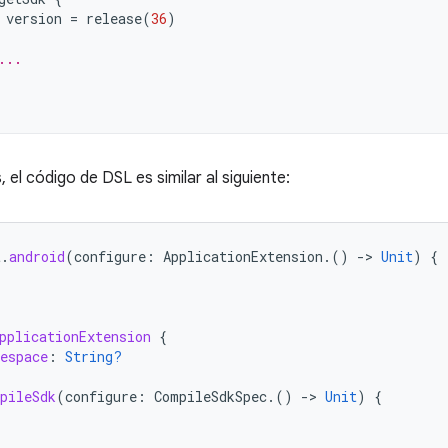
version
=
release
(
36
)
...
 el código de DSL es similar al siguiente:
t
.
android
(
configure
:
ApplicationExtension
.()
-
>
Unit
)
{
pplicationExtension
{
espace
:
String?
pileSdk
(
configure
:
CompileSdkSpec
.()
-
>
Unit
)
{