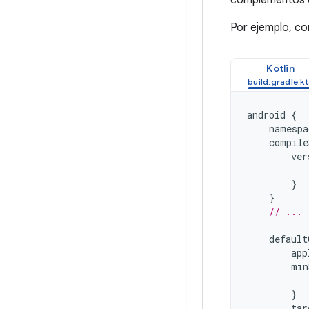
complementos de
Por ejemplo, co
Kotlin
android
{
namespa
compile
ver
}
}
// ...
default
app
min
}
tar