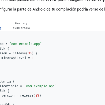
 Gradle pueden extender el DSL para configurar los datos qu
nfigurar la parte de Android de tu compilación podría verse de 
Groovy
ce
=
"com.example.app"
Sdk
{
sion
=
release
(
36
)
{
minorApiLevel
=
1
Config
{
licationId
=
"com.example.app"
Sdk
{
version
=
release
(
23
)
getSdk
{