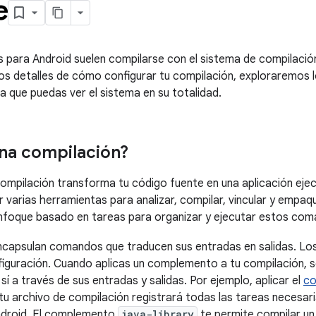
e
s para Android suelen compilarse con el sistema de compilaci
los detalles de cómo configurar tu compilación, exploraremos 
a que puedas ver el sistema en su totalidad.
na compilación?
ompilación transforma tu código fuente en una aplicación eje
r varias herramientas para analizar, compilar, vincular y empaqu
nfoque basado en tareas para organizar y ejecutar estos com
capsulan comandos que traducen sus entradas en salidas. Lo
figuración. Cuando aplicas un complemento a tu compilación, s
í a través de sus entradas y salidas. Por ejemplo, aplicar el
co
tu archivo de compilación registrará todas las tareas necesar
ndroid. El complemento
java-library
te permite compilar un 