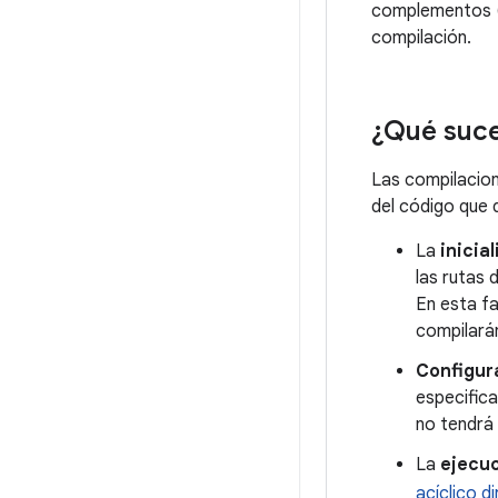
complementos (q
compilación.
¿Qué suce
Las compilacion
del código que 
La
inicia
las rutas
En esta fa
compilarán
Configur
especific
no tendrá 
La
ejecu
acíclico di