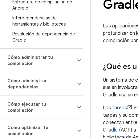
Gradl
Estructura de compilación de
Android
Interdependencias de
herramientas y bibliotecas
Las aplicacione
profundizar en 
Resolución de dependencia de
Gradle
compilación par
Cómo administrar tu
compilación
¿Qué es u
Un sistema de c
Cómo administrar
dependencias
suelen involucra
Gradle usa un e
Cómo ejecutar tu
Las
tareas
en
compilación
tareas y su con
conectan entre s
Cómo optimizar tu
Gradle
(AGP) a 
compilación
biblioteca de A