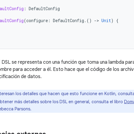
aultConfig
:
DefaultConfig
aultConfig
(
configure
:
DefaultConfig
.()
-
>
Unit
)
{
 DSL se representa con una función que toma una lambda para
mbre para acceder a él. Esto hace que el código de los archi
ificación de datos.
nteresan los detalles que hacen que esto funcione en Kotlin, consul
obtener más detalles sobre los DSL en general, consulta el libro
Doma
Rebecca Parsons.