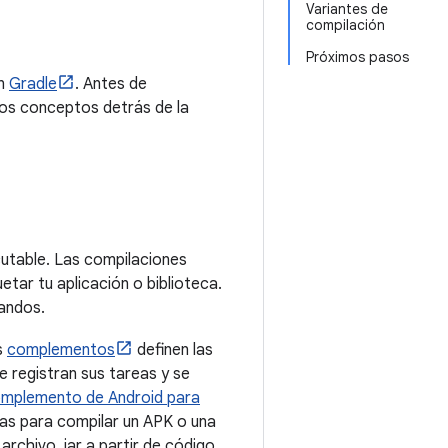
Variantes de
compilación
Próximos pasos
ón
Gradle
. Antes de
los conceptos detrás de la
cutable. Las compilaciones
etar tu aplicación o biblioteca.
andos.
s
complementos
definen las
e registran sus tareas y se
mplemento de Android para
ias para compilar un APK o una
archivo .jar a partir de código