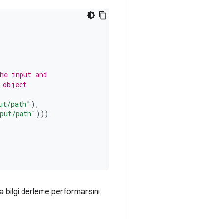
he input and
 object
ut/path"
),
put/path"
)))
a bilgi derleme performansını