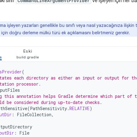
ki sınıf
CommandLineArgumentProvider
ve işleyen için her b
ma işleyen yazarları genellikle bu sınıfı veya nasıl yazacağınıza ilişkin
 için doğru derleme mülkü türü ek açıklamasını belirtmeniz gerekir.
Eski
sProvider
(
tates each directory as either an input or output for th
tation processor.
nputFiles
g this annotation helps Gradle determine which part of t
ld be considered during up-to-date checks.
athSensitive
(
PathSensitivity
.
RELATIVE
)
utDir
:
FileCollection
,
utputDirectory
putDir
:
File