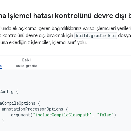
a işlemci hatası kontrolünü devre dışı 
unda ek açıklama içeren bağımlılıklarınız varsa işlemcileri yeniler
a kontrolünü devre dışı bırakmak için
build.gradle.kts
dosyan
una eklediğiniz işlemciler, işlemci sınıf yolu.
Eski
Config
{
aCompileOptions
{
annotationProcessorOptions
{
argument
(
"includeCompileClasspath"
,
"false"
)
}