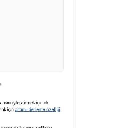
ın
sını iyileştirmek için ek
mak için
artımlı derleme özelliği