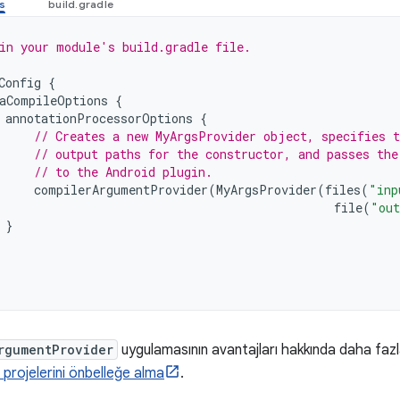
in your module's build.gradle file.
Config
{
aCompileOptions
{
annotationProcessorOptions
{
// Creates a new MyArgsProvider object, specifies t
// output paths for the constructor, and passes the
// to the Android plugin.
compilerArgumentProvider
(
MyArgsProvider
(
files
(
"inp
file
(
"out
}
rgumentProvider
uygulamasının avantajları hakkında daha fazl
 projelerini önbelleğe alma
.