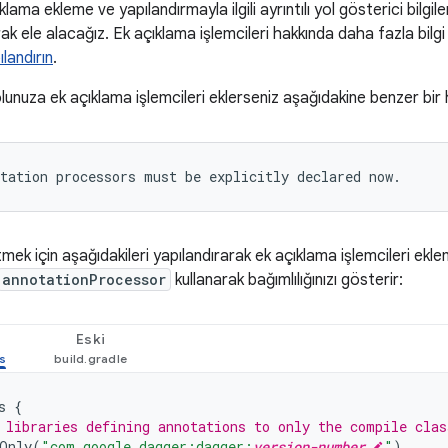
lama ekleme ve yapılandırmayla ilgili ayrıntılı yol gösterici bilgiler
arak ele alacağız. Ek açıklama işlemcileri hakkında daha fazla bilgi 
ılandırın
.
lunuza ek açıklama işlemcileri eklerseniz aşağıdakine benzer bir h
mek için aşağıdakileri yapılandırarak ek açıklama işlemcileri ekl
annotationProcessor
kullanarak bağımlılığınızı gösterir:
Eski
s
{
 libraries defining annotations to only the compile clas
Only
(
"com.google.dagger:dagger:
version-number
"
)