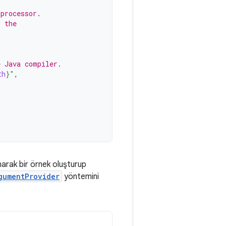
 processor.
o the
e Java compiler.
th
}
"
,
narak bir örnek oluşturup
gumentProvider
yöntemini