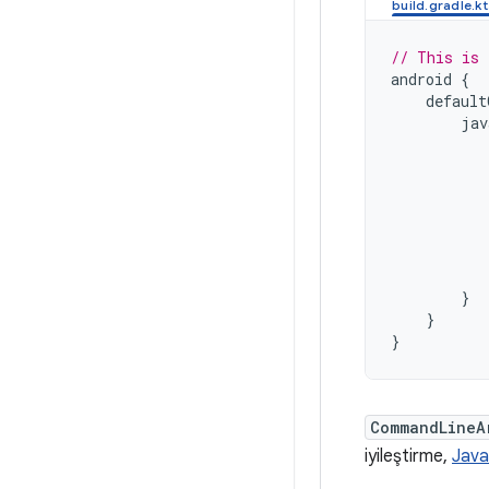
// This is 
android
{
default
jav
}
}
}
CommandLineA
iyileştirme,
Java