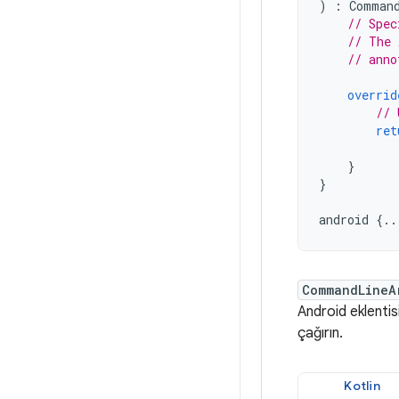
)
:
Comman
// Spec
// The 
// anno
overrid
// 
ret
}
}
android
{..
CommandLineA
Android eklentis
çağırın.
Kotlin