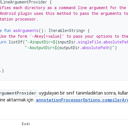
dLineArgumentProvider
{
ifies each directory as a command line argument for the
Android plugin uses this method to pass the arguments t
tation processor.
e
fun
asArguments
():
Iterable<String
>
{
Use the form '-Akey[=value]' to pass your options to th
urn
listOf
(
"-AinputDir=
${
inputDir
.
singleFile
.
absolutePa
"-AoutputDir=
${
outputDir
.
absolutePath
}
"
)
.}
rgumentProvider
uygulayan bir sınıf tanımladıktan sonra, kulla
ine aktarmak için
annotationProcessorOptions.compilerAr
Eski