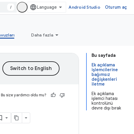
/
Android Studio
Oturum aç
vuzları
Daha fazla
Bu sayfada
Ek açıklama
işlemcilerine
bağımsız
değişkenleri
iletme
Ek açıklama
Bu size yardımcı oldu mu?
işlemci hatası
kontrolünü
devre dışı bırak