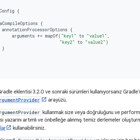
Config
{
aCompileOptions
{
annotationProcessorOptions
{
arguments
+=
mapOf
(
"key1"
to
"value1"
,
"key2"
to
"value2"
)
}
adle eklentisi 3.2.0 ve sonraki sürümleri kullanıyorsanız Gradle'
rgumentProvider
arayüzü.
rgumentProvider
kullanmak size veya doğruluğunu ve performan
si yazarını artımlı ve önbelleğe alınmış temiz derlemeler oluştur
lar
kullanabilirsiniz.