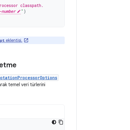
rocessor classpath.
-number
"
)
eklentisi.
apt
letme
otationProcessorOptions
rak temel veri türlerini