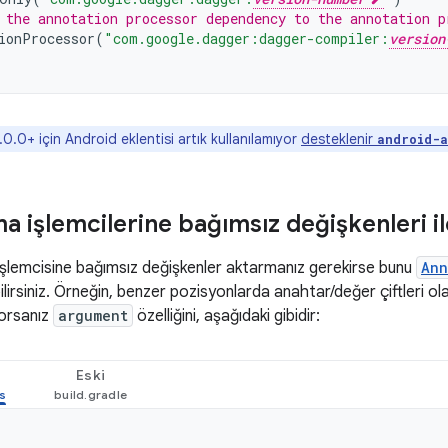
 the annotation processor dependency to the annotation p
ionProcessor
(
"com.google.dagger:dagger-compiler:
version
0.0+ için Android eklentisi artık kullanılamıyor
desteklenir
android-
ma işlemcilerine bağımsız değişkenleri i
 işlemcisine bağımsız değişkenler aktarmanız gerekirse bunu
Ann
ilirsiniz. Örneğin, benzer pozisyonlarda anahtar/değer çiftleri ola
orsanız
argument
özelliğini, aşağıdaki gibidir:
Eski