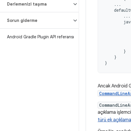
Derlemenizi taşıma
...
default
...
Sorun giderme
jav
Android Gradle Plugin API referansı
}
}
}
Ancak Android Gr
CommandLineA
CommandLineA
açıklama işlemci
türü ek açıklama