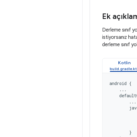
Ek açıklam
Derleme sınıf yol
istiyorsanız hat
derleme sınıf yol
Kotlin
android
{
...
default
...
jav
}