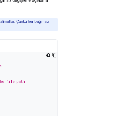
ağımsız değişkene açıklama
 talimatlar. Çünkü her bağımsız
e
he file path