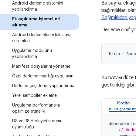
Bu sayfa, ek açık
Android derleme sistemini
yapılandırma
bağımlılıkları ol
Bağımlılıkları yap
Ek açıklama işlemcileri
ekleme
Derleme sınıf yo
Android derlemelerindeki Java
sürümleri
Uygulama modülünü
yapılandırma
Manifest dosyalarını yönetme
Özel derleme mantığı uygulayın
Bu hatayı düzelt
gösterildiği gibi
Derleme çeşitlerini yapılandırma
Yerel semboller ekleme
Kotlin
Uygulama performansını
optimize etme ⍈
D8 ve R8 derleyici sürümü
dependencie
uyumluluğu
// Adds
compile