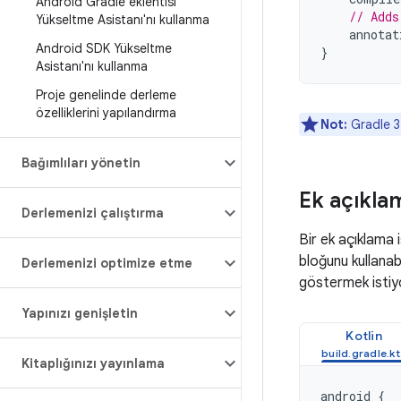
Android Gradle eklentisi
// Adds
Yükseltme Asistanı'nı kullanma
annotat
Android SDK Yükseltme
}
Asistanı'nı kullanma
Proje genelinde derleme
özelliklerini yapılandırma
Not:
Gradle 3.
Bağımlıları yönetin
Ek açıkla
Derlemenizi çalıştırma
Bir ek açıklama
bloğunu kullanab
Derlemenizi optimize etme
göstermek istiy
Yapınızı genişletin
Kotlin
Kitaplığınızı yayınlama
android
{