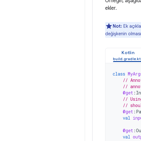
Örneğin, aşağıda
ekler.
Not:
Ek açıkla
değişkenin olması
Kotlin
class
MyArg
// Anno
// anno
@get
:
I
// Usin
// shou
@get
:
P
val
inp
@get
:
O
val
out