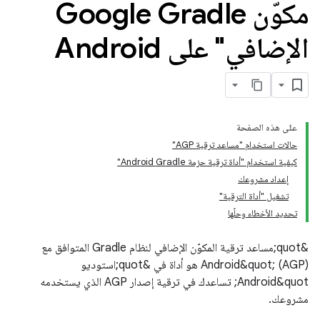
مكوّن Google Gradle
الإضافي" على Android
على هذه الصفحة
حالات استخدام "مساعد ترقية AGP"
كيفية استخدام "أداة ترقية حزمة Android Gradle"
إعداد مشروعك
تشغيل "أداة الترقية"
تحديد الأخطاء وحلّها
&quot;مساعد ترقية المكوّن الإضافي لنظام Gradle المتوافق مع
Android&quot; (AGP) هو أداة في &quot;استوديو
Android&quot; تساعدك في ترقية إصدار AGP الذي يستخدمه
مشروعك.