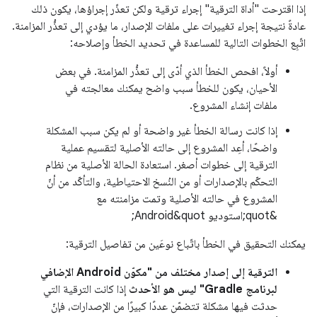
إذا اقترحت "أداة الترقية" إجراء ترقية ولكن تعذّر إجراؤها، يكون ذلك
عادةً نتيجة إجراء تغييرات على ملفات الإصدار، ما يؤدي إلى تعذُّر المزامنة.
اتّبِع الخطوات التالية للمساعدة في تحديد الخطأ وإصلاحه:
أولاً، افحص الخطأ الذي أدّى إلى تعذُّر المزامنة. في بعض
الأحيان، يكون للخطأ سبب واضح يمكنك معالجته في
ملفات إنشاء المشروع.
إذا كانت رسالة الخطأ غير واضحة أو لم يكن سبب المشكلة
واضحًا، أعِد المشروع إلى حالته الأصلية لتقسيم عملية
الترقية إلى خطوات أصغر. استعادة الحالة الأصلية من نظام
التحكّم بالإصدارات أو من النُسخ الاحتياطية، والتأكّد من أنّ
المشروع في حالته الأصلية وتمت مزامنته مع
&quot;استوديو Android&quot;
يمكنك التحقيق في الخطأ باتّباع نوعَين من تفاصيل الترقية:
الترقية إلى إصدار مختلف من "مكوّن Android الإضافي
لبرنامج Gradle" ليس هو الأحدث
إذا كانت الترقية التي
حدثت فيها مشكلة تتضمّن عددًا كبيرًا من الإصدارات، فإنّ