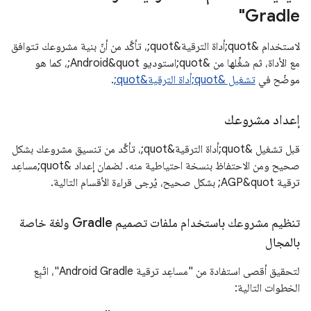
Gradle"
لاستخدام &quot;أداة الترقية&quot;، تأكَّد من أنّ بنية مشروعك تتوافق
مع الأداة، ثم شغِّلها من &quot;استوديو Android&quot;، كما هو
موضّح في
تشغيل &quot;أداة الترقية&quot;
.
إعداد مشروعك
قبل تشغيل &quot;أداة الترقية&quot;، تأكَّد من تنسيق مشروعك بشكل
صحيح ومن الاحتفاظ بنسخة احتياطية منه. لضمان إعداد &quot;مساعِد
ترقية AGP&quot; بشكل صحيح، يُرجى قراءة الأقسام التالية.
تنظيم مشروعك باستخدام ملفات تصميم Gradle ولغة خاصة
بالمجال
لتحقيق أقصى استفادة من "مساعِد ترقية Android Gradle"، اتّبِع
الخطوات التالية: