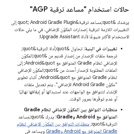
حالات استخدام "مساعد ترقية AGP"
يرشدك &quot;مساعد ترقية&quot; Android Gradle Plugin إلى
التغييرات اللازمة لترقية إصدارات المكوّن الإضافي. في ما يلي حالات
الاستخدام الأكثر شيوعًا لأداة Upgrade Assistant:
تغييرات في البنية
: تحاول &quot;أداة الترقية&quot;
ترجمة ملفات الإصدار من إصدار قديم من &quot;المكوّن
الإضافي لنظام Gradle المتوافق مع Android&quot; إلى
الملفات المطلوبة لإصدار أحدث من &quot;المكوّن الإضافي
لنظام Gradle المتوافق مع Android&quot;. أثناء تطوير
"مكوّن Android Gradle الإضافي"، يتم تعديل ملفات
الإنشاء لتتوافق مع الواجهات عند استبدالها أو إيقافها نهائيًا
أو عدم توفّرها بمرور الوقت.
متطلبات التوافق بين المكوّن الإضافي لنظام Gradle
المتوافق مع Android وGradle
: يدرك &quot;مساعد
الترقية&quot;
متطلبات التوافق بين المكوّن الإضافي لنظام
Gradle المتوافق مع Android وGradle
ويساعد في