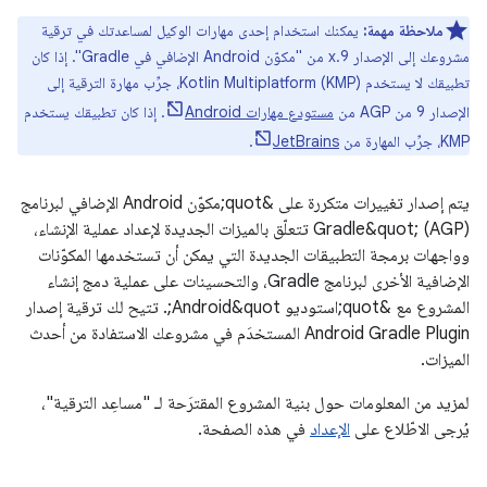
ملاحظة مهمة:
يمكنك استخدام إحدى مهارات الوكيل لمساعدتك في ترقية
مشروعك إلى الإصدار 9.x من "مكوّن Android الإضافي في Gradle". إذا كان
تطبيقك لا يستخدم Kotlin Multiplatform (KMP)، جرِّب مهارة الترقية إلى
الإصدار 9 من AGP من
مستودع مهارات Android
. إذا كان تطبيقك يستخدم
KMP، جرِّب المهارة من
JetBrains
.
يتم إصدار تغييرات متكررة على &quot;مكوّن Android الإضافي لبرنامج
Gradle&quot; (AGP) تتعلّق بالميزات الجديدة لإعداد عملية الإنشاء،
وواجهات برمجة التطبيقات الجديدة التي يمكن أن تستخدمها المكوّنات
الإضافية الأخرى لبرنامج Gradle، والتحسينات على عملية دمج إنشاء
المشروع مع &quot;استوديو Android&quot;. تتيح لك ترقية إصدار
Android Gradle Plugin المستخدَم في مشروعك الاستفادة من أحدث
الميزات.
لمزيد من المعلومات حول بنية المشروع المقترَحة لـ "مساعِد الترقية"،
يُرجى الاطّلاع على
الإعداد
في هذه الصفحة.