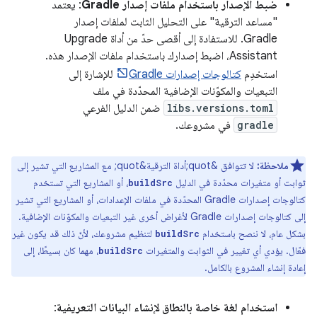
ضبط الإصدار باستخدام ملفات إصدار Gradle
: يعتمد
"مساعد الترقية" على التحليل الثابت لملفات إصدار
Gradle. للاستفادة إلى أقصى حدّ من أداة Upgrade
Assistant، اضبط إصدارك باستخدام ملفات الإصدار هذه.
استخدِم
كتالوجات إصدارات Gradle
للإشارة إلى
التبعيات والمكوّنات الإضافية المحدّدة في ملف
libs.versions.toml
ضمن الدليل الفرعي
gradle
في مشروعك.
ملاحظة:
لا تتوافق &quot;أداة الترقية&quot; مع المشاريع التي تشير إلى
ثوابت أو متغيرات محدّدة في الدليل
، أو المشاريع التي تستخدم
buildSrc
كتالوجات إصدارات Gradle المحدّدة في ملفات الإعدادات، أو المشاريع التي تشير
إلى كتالوجات إصدارات Gradle لأغراض أخرى غير التبعيات والمكوّنات الإضافية.
بشكل عام، لا ننصح باستخدام
لتنظيم مشروعك، لأنّ ذلك قد يكون غير
buildSrc
فعّال. يؤدي أي تغيير في الثوابت والمتغيرات
، مهما كان بسيطًا، إلى
buildSrc
إعادة إنشاء المشروع بالكامل.
استخدام لغة خاصة بالنطاق لإنشاء البيانات التعريفية
: