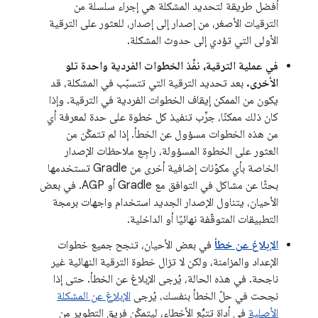
أفضل طريقة لتحديد المشكلة هي إجراء سلسلة من
الترقيات الأصغر، من إصدار إلى إصدار، للعثور على الترقية
الأولى التي تؤدي إلى حدوث المشكلة.
في عملية الترقية، نفِّذ الخطوات الفردية واحدة تلو
الأخرى.
بعد تحديد الترقية التي تتسبّب في المشكلة، قد
يكون من الممكن إيقاف الخطوات الفردية في الترقية. وإذا
كان ذلك ممكنًا، جرِّب تنفيذ كل خطوة على حدة لمعرفة أي
من هذه الخطوات مسؤول عن الخطأ. إذا لم تتمكّن من
العثور على الخطوة المسؤولة، راجِع ملاحظات الإصدار
الخاصة بأي مكوّنات إضافية أخرى من Gradle تستخدمها
بحثًا عن مشاكل في التوافق مع Gradle أو AGP. في بعض
الأحيان، يتناول الإصدار الجديد استخدام واجهات برمجة
التطبيقات المتوقّفة نهائيًا أو الداخلية.
الإبلاغ عن خطأ
في بعض الأحيان، تنجح جميع خطوات
الإعداد والمزامنة، ولكن لا تزال خطوة الترقية النهائية غير
ناجحة. في هذه الحالة، يُرجى الإبلاغ عن الخطأ. حتى إذا
نجحت في حلّ الخطأ بنفسك، يُرجى
الإبلاغ عن المشكلة
الأصلية
في أداة تتبُّع الأخطاء، ليتمكّن فريق التطوير من