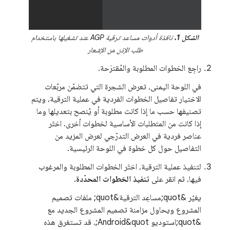
الشكل 1.
نافذة أدوات مساعد ترقية AGP عند تشغيلها باستخدام
طلب الإذن من الإشعار
راجِع الخطوات المطلوبة والمُقترَحة.
في اللوحة اليمنى، تعرض الشجرة التي تتضمّن مربّعات
الاختيار تفاصيل الخطوات الفردية في عملية الترقية، ويتم
تصنيفها حسب ما إذا كانت مطلوبة أو يُنصح بتعديلها وما
إذا كانت من المتطلبات الأساسية لخطوات أخرى. اختَر
عناصر فردية في العرض التدرّجي لعرض المزيد من
التفاصيل حول كل خطوة في اللوحة الرئيسية.
لتنفيذ عملية الترقية، اختَر الخطوات المطلوبة والمرغوب
فيها، ثم انقر على
تنفيذ الخطوات المحدّدة
.
يغيّر &quot;مساعِد الترقية&quot; ملفات تصميم
المشروع ويحاول مزامنة تصميم المشروع الجديد مع
&quot;استوديو Android&quot;. قد تستغرق هذه