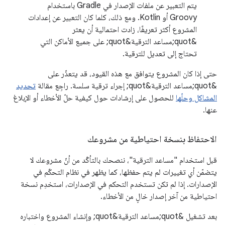
يتم التعبير عن ملفات الإصدار في Gradle باستخدام
Groovy أو Kotlin. ومع ذلك، كلما كان التعبير عن إعدادات
المشروع أكثر تعريفًا، زادت احتمالية أن يعثر
&quot;مساعد الترقية&quot; على جميع الأماكن التي
تحتاج إلى تعديل للترقية.
حتى إذا كان المشروع يتوافق مع هذه القيود، قد يتعذّر على
&quot;مساعد الترقية&quot; إجراء ترقية سلسة. راجِع مقالة
تحديد
المشاكل وحلّها
للحصول على إرشادات حول كيفية حلّ الأخطاء أو الإبلاغ
عنها.
الاحتفاظ بنسخة احتياطية من مشروعك
قبل استخدام "مساعد الترقية"، ننصحك بالتأكّد من أنّ مشروعك لا
يتضمّن أي تغييرات لم يتم حفظها، كما يظهر في نظام التحكّم في
الإصدارات. إذا لم تكن تستخدم التحكم في الإصدارات، استخدِم نسخة
احتياطية من آخر إصدار خالٍ من الأخطاء.
بعد تشغيل &quot;مساعد الترقية&quot; وإنشاء المشروع واختباره