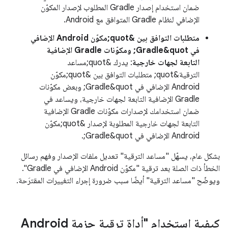
ضمان استخدام إصدار Gradle المطلوب لإصدار المكوّن
الإضافي لنظام Gradle المتوافق مع Android.
متطلبات التوافق بين &quot;مكوّن Android الإضافي
في Gradle&quot; ومكوّنات Gradle الإضافية
التابعة لجهات خارجية
: يدرك &quot;مساعد
الترقية&quot; متطلبات التوافق بين &quot;مكوّن
Android الإضافي في Gradle&quot; وبعض مكوّنات
Gradle الإضافية التابعة لجهات خارجية، ويساعد في
ضمان استخدامك لإصدارات مكوّنات Gradle الإضافية
التابعة لجهات خارجية المطلوبة لإصدار &quot;مكوّن
Android الإضافي في Gradle&quot;.
بشكل عام، يسهّل "مساعد الترقية" تعديل ملفات الإصدار وفهم رسائل
الخطأ ذات الصلة بعد ترقية "مكوّن Android الإضافي في Gradle".
ويوضّح "مساعد الترقية" أيضًا سبب ضرورة إجراء التغييرات المقترَحة.
كيفية استخدام "أداة ترقية حزمة Android