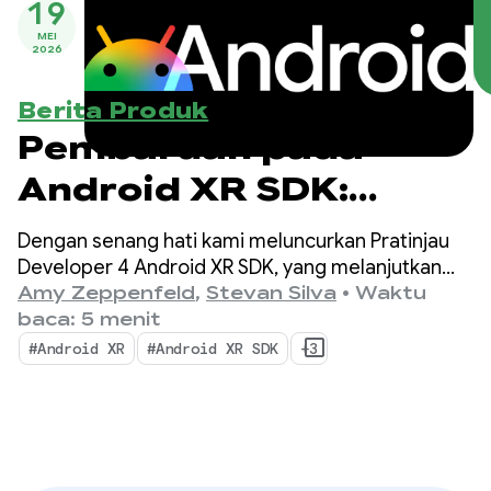
19
MEI
2026
Berita Produk
Pembaruan pada
Android XR SDK:
Memperkenalkan
Dengan senang hati kami meluncurkan Pratinjau
Pratinjau Developer 4
Developer 4 Android XR SDK, yang melanjutkan
fokus kami untuk menyatukan pengembangan
Amy Zeppenfeld
,
Stevan Silva
•
Waktu
lintas perangkat untuk headset, kacamata XR
baca: 5 menit
berkabel, dan kacamata pintar.
#Android XR
#Android XR SDK
+3