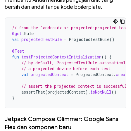
membantu Anda menulis pengujian unit yang
bersih dan andal tanpa kode boilerplate.
// from the 'androidx.xr.projected:projected-testi
@get
:
Rule
val
projectedTestRule
=
ProjectedTestRule
()
@Test
fun
testProjectedContextInitialization
()
{
// by default, ProjectedTestRule automatically
// a projected device before each test
val
projectedContext
=
ProjectedContext
.
create
// assert the projected context is successfull
assertThat
(
projectedContext
).
isNotNull
()
}
Jetpack Compose Glimmer: Google Sans
Flex dan komponen baru