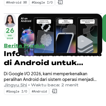
meningkatkan produktivitas Anda dan
#Android XR
#Google I/O
+1
mengaktifkan kemampuan XR baru: Hub Engine
Android XR dan Framework Interaksi Android XR.
26
MEI
2026
Berita Produk
Info terbaru AI teratas
di Android untuk
membangun
Di Google I/O 2026, kami memperkenalkan
pengalaman cerdas
peralihan Android dari sistem operasi menjadi
sistem kecerdasan. Kami juga
Jingyu Shi
•
Waktu baca: 2 menit
dari Google I/O ‘26
mendemonstrasikan cara membangun
#Google I/O
#Android
+2
pengalaman cerdas secara native dengan sistem
dan menghadirkan kecanggihan AI Google ke