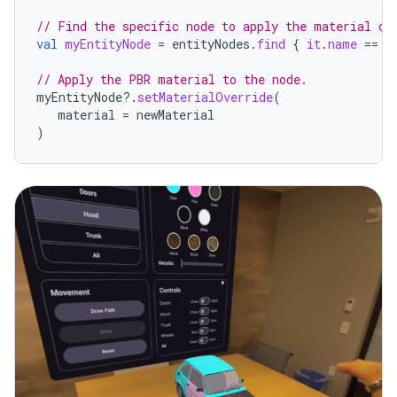
// Find the specific node to apply the material ov
val
myEntityNode
=
entityNodes
.
find
{
it
.
name
==
"
// Apply the PBR material to the node.
myEntityNode
?.
setMaterialOverride
(
material
=
newMaterial
)