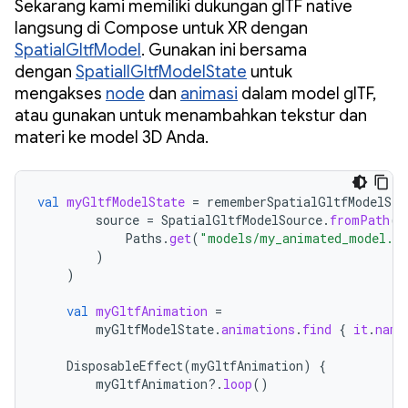
Sekarang kami memiliki dukungan glTF native
langsung di Compose untuk XR dengan
SpatialGltfModel
. Gunakan ini bersama
dengan
SpatiallGltfModelState
untuk
mengakses
node
dan
animasi
dalam model glTF,
atau gunakan untuk menambahkan tekstur dan
materi ke model 3D Anda.
val
myGltfModelState
=
rememberSpatialGltfModelSta
source
=
SpatialGltfModelSource
.
fromPath
(
Paths
.
get
(
"models/my_animated_model.g
)
)
val
myGltfAnimation
=
myGltfModelState
.
animations
.
find
{
it
.
name
DisposableEffect
(
myGltfAnimation
)
{
myGltfAnimation
?.
loop
()