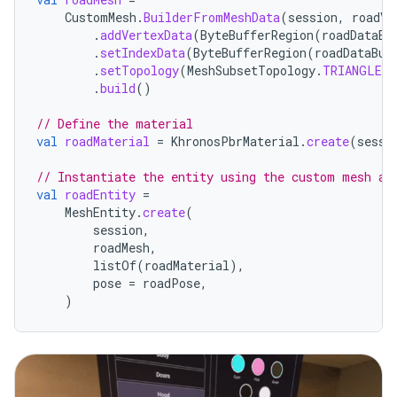
CustomMesh
.
BuilderFromMeshData
(
session
,
roadVe
.
addVertexData
(
ByteBufferRegion
(
roadDataBu
.
setIndexData
(
ByteBufferRegion
(
roadDataBuf
.
setTopology
(
MeshSubsetTopology
.
TRIANGLES
)
.
build
()
// Define the material
val
roadMaterial
=
KhronosPbrMaterial
.
create
(
sessi
// Instantiate the entity using the custom mesh an
val
roadEntity
=
MeshEntity
.
create
(
session
,
roadMesh
,
listOf
(
roadMaterial
),
pose
=
roadPose
,
)