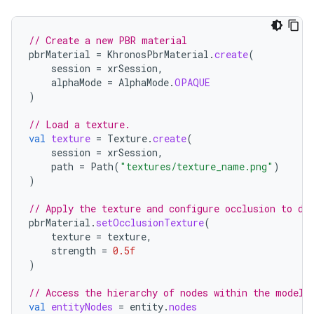
// Create a new PBR material
pbrMaterial
=
KhronosPbrMaterial
.
create
(
session
=
xrSession
,
alphaMode
=
AlphaMode
.
OPAQUE
)
// Load a texture.
val
texture
=
Texture
.
create
(
session
=
xrSession
,
path
=
Path
(
"textures/texture_name.png"
)
)
// Apply the texture and configure occlusion to de
pbrMaterial
.
setOcclusionTexture
(
texture
=
texture
,
strength
=
0.5f
)
// Access the hierarchy of nodes within the model 
val
entityNodes
=
entity
.
nodes