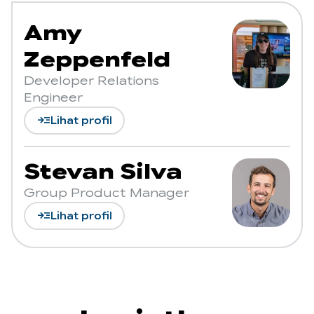
Amy
Zeppenfeld
Developer Relations
Engineer
read_more
Lihat profil
Stevan Silva
Group Product Manager
read_more
Lihat profil