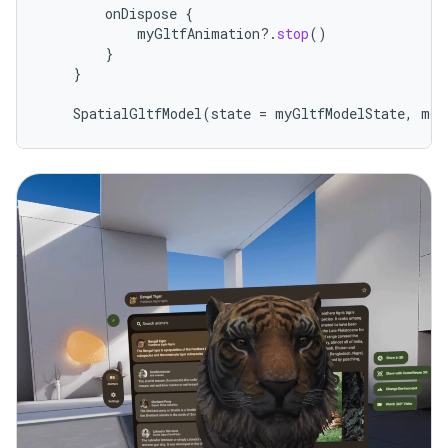
onDispose
{
myGltfAnimation
?.
stop
()
}
}
SpatialGltfModel
(
state
=
myGltfModelState
,
mod