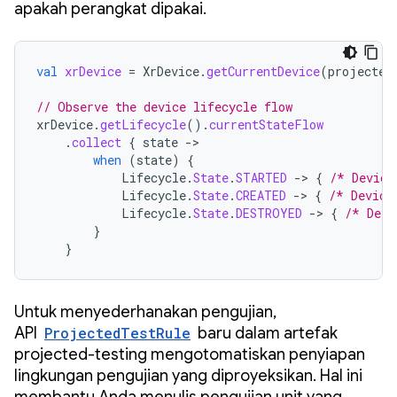
apakah perangkat dipakai.
val
xrDevice
=
XrDevice
.
getCurrentDevice
(
projected
// Observe the device lifecycle flow
xrDevice
.
getLifecycle
().
currentStateFlow
.
collect
{
state
-
when
(
state
)
{
Lifecycle
.
State
.
STARTED
-
>
{
/* Device
Lifecycle
.
State
.
CREATED
-
>
{
/* Device
Lifecycle
.
State
.
DESTROYED
-
>
{
/* Devi
}
}
Untuk menyederhanakan pengujian,
API
ProjectedTestRule
baru dalam artefak
projected-testing mengotomatiskan penyiapan
lingkungan pengujian yang diproyeksikan. Hal ini