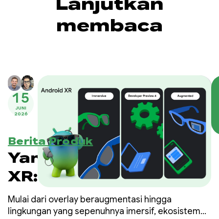
Lanjutkan
membaca
15
JUNI
2026
Berita Produk
Yang Baru di Android
XR: Alat, Dukungan
Mesin, dan Update
Mulai dari overlay beraugmentasi hingga
Ekosistem
lingkungan yang sepenuhnya imersif, ekosistem