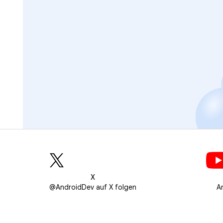
X
@AndroidDev auf X folgen
A