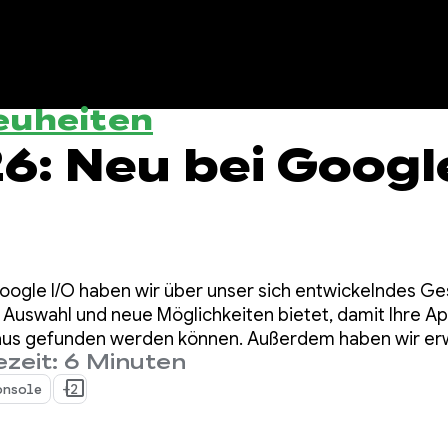
euheiten
26: Neu bei Googl
Google I/O haben wir über unser sich entwickelndes G
Auswahl und neue Möglichkeiten bietet, damit Ihre App
aus gefunden werden können. Außerdem haben wir erw
zeit: 6 Minuten
t, mit denen Sie Ihr Unternehmen einfacher skalieren k
onsole
+2