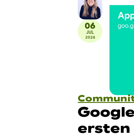
06
JUL
2026
Communi
Google
ersten