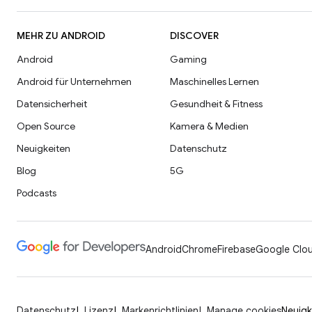
MEHR ZU ANDROID
DISCOVER
Android
Gaming
Android für Unternehmen
Maschinelles Lernen
Datensicherheit
Gesundheit & Fitness
Open Source
Kamera & Medien
Neuigkeiten
Datenschutz
Blog
5G
Podcasts
Android
Chrome
Firebase
Google Clou
Datenschutz
Lizenz
Markenrichtlinien
Manage cookies
Neuigk