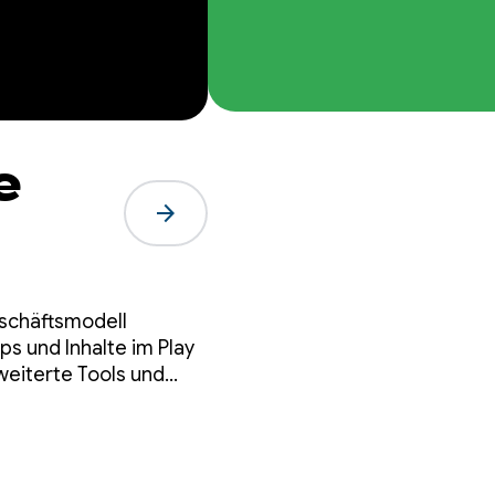
e
arrow_forward
eschäftsmodell
s und Inhalte im Play
eiterte Tools und
önnen.