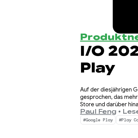
Produktn
I/O 20
Play
Auf der diesjährigen 
gesprochen, das mehr 
Store und darüber hin
Paul Feng
•
Lese
Statistiken vorgestell
#Google Play
#Play C