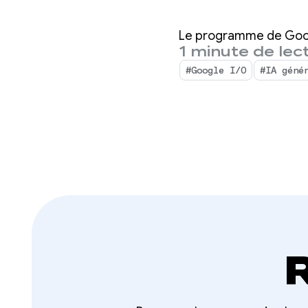
progra
Le programme de Googl
en dire
1 minute de lec
#Google I/O
#IA géné