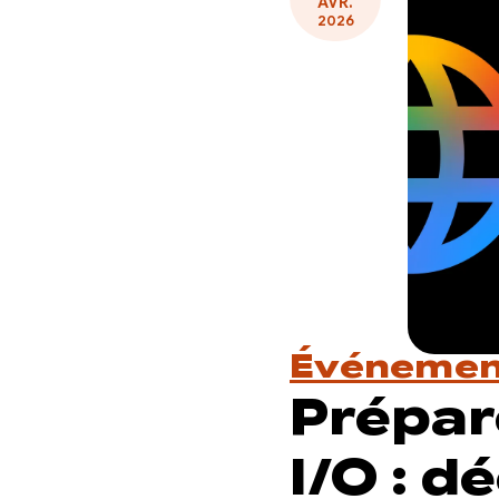
AVR.
2026
Événemen
Prépar
I/O : d