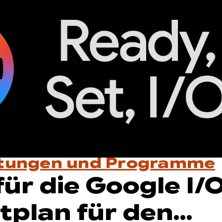
ltungen und Programme
für die Google I/
tplan für den