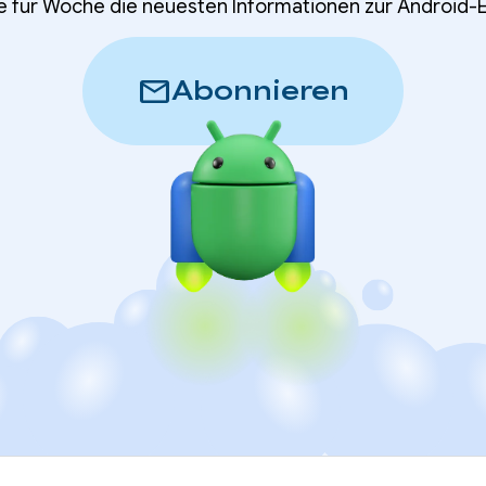
e für Woche die neuesten Informationen zur Android-
mail
Abonnieren