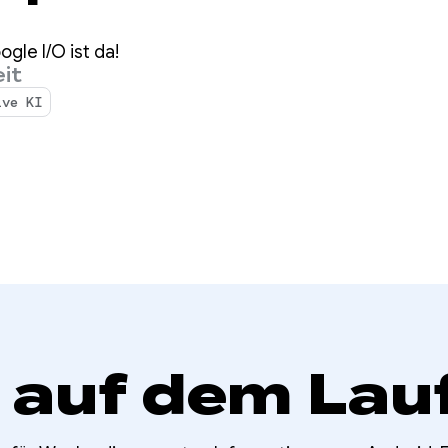
eam ist da!
ogle I/O ist da!
it
ive KI
 auf dem Lau