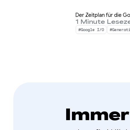
Livestr
Der Zeitplan für die Go
1 Minute Leseze
#Google I/O
#Generat
Immer