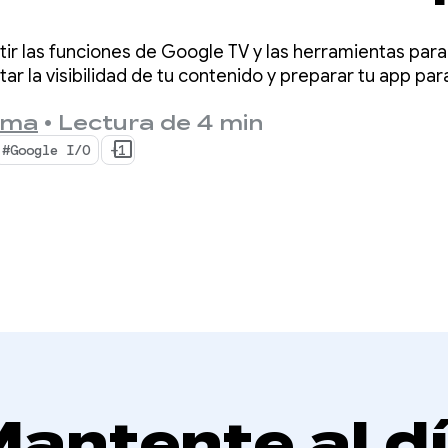
gle TV
r las funciones de Google TV y las herramientas para
r la visibilidad de tu contenido y preparar tu app par
sma
•
Lectura de 4 min
#Google I/O
+1
antente al d