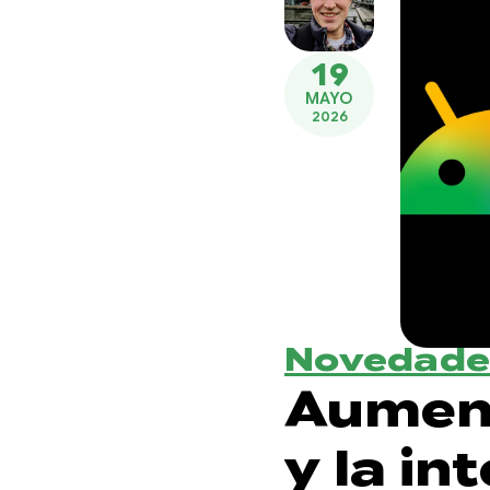
19
MAYO
2026
Novedade
Aument
y la in