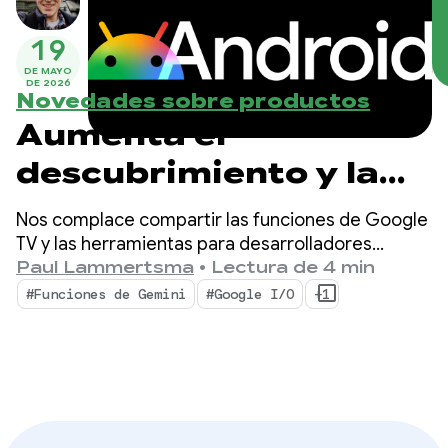
19
DE MAYO
DE 2026
Novedades sobre productos
Aumenta el
descubrimiento y la
interacción de apps en
Nos complace compartir las funciones de Google
Google TV
TV y las herramientas para desarrolladores
diseñadas para aumentar la visibilidad de tu
Paul Lammertsma
•
Lectura de 4 min
contenido y preparar tu app para futuras
#Funciones de Gemini
#Google I/O
+1
experiencias de TV.