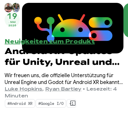
19
. MAI
2026
Neuigkeiten zum Produkt
Android XR-Updates
für Unity, Unreal und
Godot
Wir freuen uns, die offizielle Unterstützung für
Unreal Engine und Godot für Android XR bekannt
zu geben. Außerdem stellen wir neue Tools vor,
Luke Hopkins
,
Ryan Bartley
•
Lesezeit: 4
mit denen Sie Ihre Produktivität steigern und neue
Minuten
XR-Funktionen nutzen können: den Android XR
#Android XR
#Google I/O
+1
Engine Hub und das Android XR Interaction
Framework.