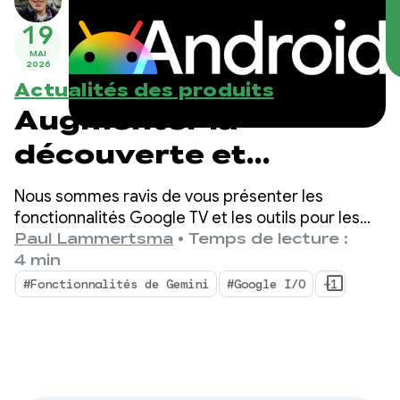
19
MAI
2026
Actualités des produits
Augmenter la
découverte et
l'engagement des
Nous sommes ravis de vous présenter les
applications sur
fonctionnalités Google TV et les outils pour les
développeurs conçus pour améliorer la visibilité
Paul Lammertsma
•
Temps de lecture :
Google TV
de vos contenus et préparer votre application aux
4 min
futures expériences TV.
#Fonctionnalités de Gemini
#Google I/O
+1