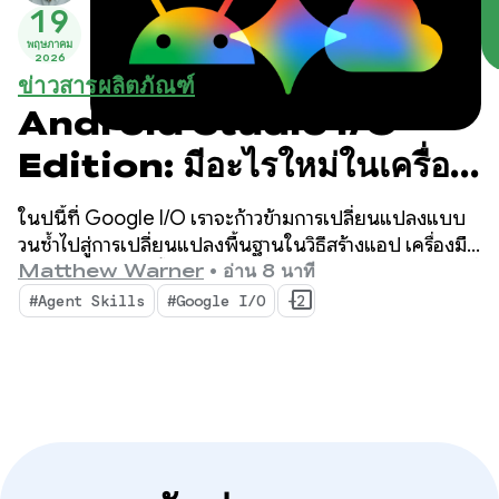
19
พฤษภาคม
2026
ข่าวสารผลิตภัณฑ์
Android Studio I/O
Edition: มีอะไรใหม่ในเครื่อง
มือสำหรับนักพัฒนาแอป
ในปีนี้ที่ Google I/O เราจะก้าวข้ามการเปลี่ยนแปลงแบบ
Android
วนซ้ำไปสู่การเปลี่ยนแปลงพื้นฐานในวิธีสร้างแอป เครื่องมือ
ล่าสุดของเราสร้างขึ้นสำหรับยุคที่เป็น Agent โดยมีฟีเจอร์ที่
Matthew Warner
•
อ่าน 8 นาที
ช่วยเพิ่มประสิทธิภาพการทำงานให้คุณในฐานะนักพัฒนา
#Agent Skills
#Google I/O
+2
แอป Android และเพิ่มประสิทธิภาพ AI Agent ที่คุณทำให้
ใช้งานได้ในฐานของโค้ด