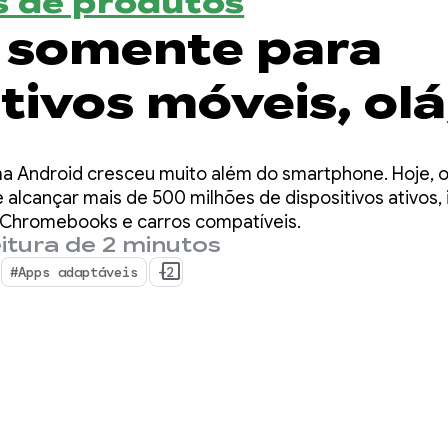
 de produtos
 somente para
tivos móveis, olá
vel: três
a Android cresceu muito além do smartphone. Hoje, 
zações essenciais
alcançar mais de 500 milhões de dispositivos ativos, i
R, Chromebooks e carros compatíveis.
itura de 2 minutos
ara criar apps
#Apps adaptáveis
+2
veis