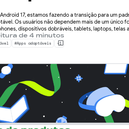
stema Android e
ndroid 17, estamos fazendo a transição para um pad
são
ável. Os usuários não dependem mais de um único fo
hones, dispositivos dobráveis, tablets, laptops, telas
itura de 4 minutos
 ao longo do dia.
ável
#Apps adaptáveis
+1