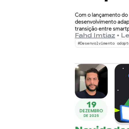
ecossi
Com o lançamento do A
expan
desenvolvimento adapt
transição entre smartp
Fahd Imtiaz
•
Le
ambientes XR imersivos
#Desenvolvimento adapt
19
DEZEMBRO
DE 2025