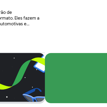
m
rão de
rmato. Eles fazem a
 automotivas e