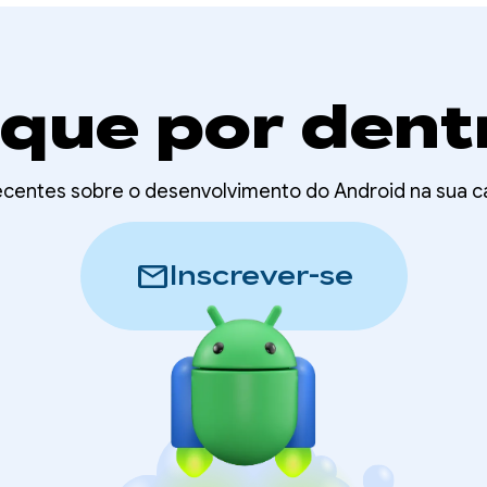
ique por dent
ecentes sobre o desenvolvimento do Android na sua c
mail
Inscrever-se