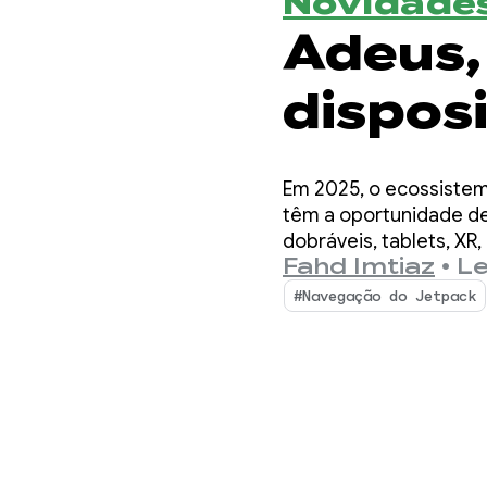
Novidades
Adeus,
disposi
adaptá
Em 2025, o ecossistem
atuali
têm a oportunidade de 
dobráveis, tablets, X
Fahd Imtiaz
•
Le
2025 p
#Navegação do Jetpack
adaptá