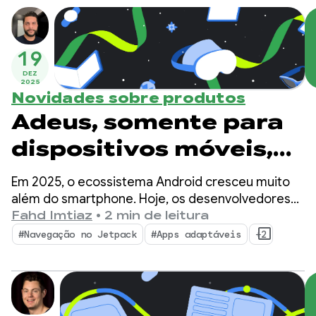
19
DEZ
2025
Novidades sobre produtos
Adeus, somente para
dispositivos móveis,
olá, adaptável: três
Em 2025, o ecossistema Android cresceu muito
atualizações
além do smartphone. Hoje, os desenvolvedores
têm a oportunidade de alcançar mais de 500
Fahd Imtiaz
•
2 min de leitura
essenciais de 2025
milhões de dispositivos ativos, incluindo
#Navegação no Jetpack
#Apps adaptáveis
+2
dobráveis, tablets, XR, Chromebooks e carros
para criar apps
compatíveis.
adaptáveis