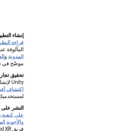
إنشاء التطبيقات لنظام Android XR با
قراءة النظر
المألوفة عند إ
المدونة
و
الفيد
موضّح في تطبيق fy
تحقيق تجارب عالية
Unity لإنشاء تجارب واقع ممتد عالية الأداء، والبدء بـ
اكتشاف أفض
لمستخدمي
النشر على Google Play والحصول على إجابات لأسئلتك (‏24 أكتوبر):
على كيفية نشر 
والأجوبة المباشرة
فريق Android XR للحصول على إجابات لأسئلتك.