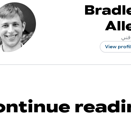
Bradl
All
فني
View profi
ontinue readi