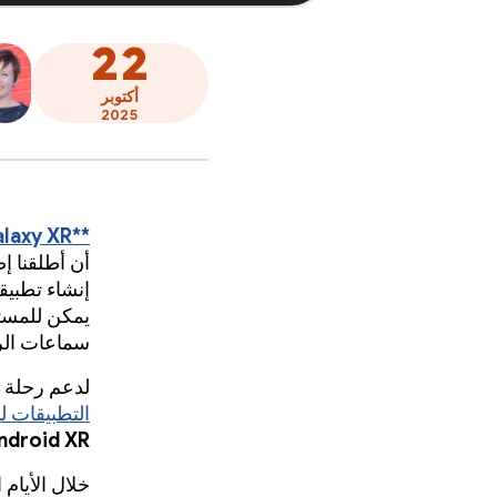
22
أكتوبر
2025
‫**Samsung Galaxy XR**
أن أطلقنا إ
يمكن للمستخ
سماعات ال
لدعم رحلة ا
التطبيقات لنظام XR
ndroid XR