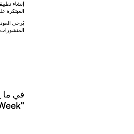
المبتكرة على Galaxy XR وأجهزة Android XR ال
يُرجى العودة
المنشورات و
في ما ي
"Spotlight Week" حول Android XR