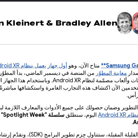
n Kleinert
&
Bradley Allen
متاح الآن، وهو
أول جهاز يعمل بنظام Android XR
صدار
معاينة المطوّر
من المنصة في ديسمبر الماضي، بدأ المطوّ
إنشاء تطبيقات وألعاب مصمّمة لنظام Android XR. وباستخدام هذا
دمين الآن اكتشاف هذه التجارب الغامرة واستكشافها مباشرةً
رأس.
لتطوير وضمان حصولك على جميع الأدوات والمعارف اللازمة لب
Android 
اليوم، سنطلق
سلسلة 
.
A
خلال الأيام القليلة المقبلة، سنتناول حِزم تطوير ال