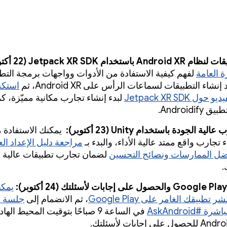
ستخدام Jetpack XR SDK (‏22 أكتوبر)
ة العامة
لفهم كيفية الاستفادة من الأدوات وواجهات برمجة التط
نشاء التطبيقات لسماعات الرأس على Android XR، ثم
استكش
يو حول Jetpack XR SDK
لبدء إنشاء تجارب مكانية مميّزة، كم
Androidi.
 الجودة باستخدام Unity (‏23 أكتوبر):
يمكنك الاستفادة 
مراجعة دليل الإعداد ال
ل الممارسات ونصائح التحسين
لضمان تجارب تطبيقات عالية ا
ك.
يمكن
تطبيقك الغامر على Google Play
، ثم الانضمام إلى
جلسة ا
 #AskAndroid
في الساعة 9 صباحًا بتوقيت المحيط ال