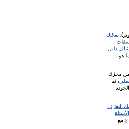
:
يمكنك
بيقات
اف دليل
ا هو
من محرّك
عملي
، ثم
لجودة
ك التعرّف
لأسئلة
هادئ مع