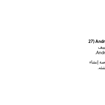
استكشاف كيفية إعادة Calm ابتكار تجربة التأمل الذهني باستخدام Android XR (‏27
ية تكييف
رصة إنشاء
شئه.