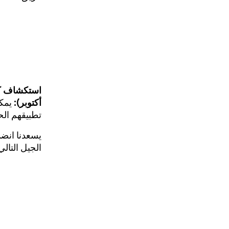
أكتوبر):
تطبيقهم الحالي على Android وإطلاق تجارب
يسعدنا انضما
الجيل التال