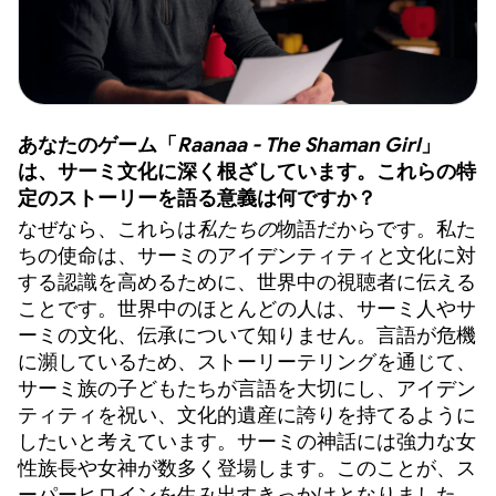
あなたのゲーム「
Raanaa - The Shaman Girl
」
は、サーミ文化に深く根ざしています。これらの特
定のストーリーを語る意義は何ですか？
なぜなら、これらは
私たちの
物語だからです。私た
ちの使命は、サーミのアイデンティティと文化に対
する認識を高めるために、世界中の視聴者に伝える
ことです。世界中のほとんどの人は、サーミ人やサ
ーミの文化、伝承について知りません。言語が危機
に瀕しているため、ストーリーテリングを通じて、
サーミ族の子どもたちが言語を大切にし、アイデン
ティティを祝い、文化的遺産に誇りを持てるように
したいと考えています。サーミの神話には強力な女
性族長や女神が数多く登場します。このことが、ス
ーパーヒロインを生み出すきっかけとなりました。