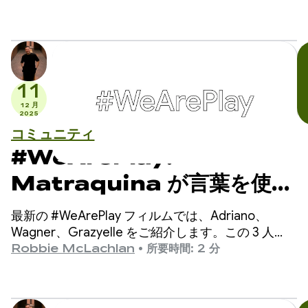
11
12 月
2025
コミュニティ
#WeArePlay:
Matraquina が言葉を使え
ない子供たちのコミュニケー
最新の #WeArePlay フィルムでは、Adriano、
ションをどのように支援して
Wagner、Grazyelle をご紹介します。この 3 人
は、80 か国以上で発語のない数千人の子どもたち
Robbie McLachlan
•
所要時間: 2 分
いるか
のコミュニケーションを支援するアプリ
「Matraquinha」を開発しました。