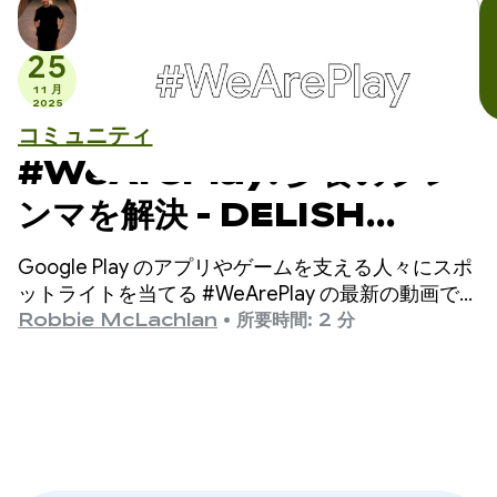
25
11 月
2025
コミュニティ
#WeArePlay: 夕食のジレ
ンマを解決 - DELISH
KITCHEN が 1,300 万人の
Google Play のアプリやゲームを支える人々にスポ
家庭料理人をサポートする方
ットライトを当てる #WeArePlay の最新の動画で
は、DELISH KITCHEN の共同創業者である千春さん
Robbie McLachlan
•
所要時間: 2 分
法
をご紹介します。