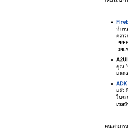
เติม เช่น
Fire
กำหน
คลาวด
PRE
ONL
A2UI
คุณ "
แสดงผ
ADK 
แล้ว 
ในระบ
เซสชั
คุณสามารถ