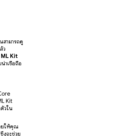
ุณสามารถดู
ล้ว
น
ML Kit
่าเชื่อถือ
ICore
ML Kit
ดตัวใน
่วยให้คุณ
ึ่งจะช่วย