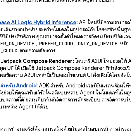
 การอนุมานแบบไฮบริด และสำรวจการสร้าง Agent ในแอป
base AI Logic Hybrid Inference
:
API ใหม่นี้มีความสามาร
ดเส้นทางอย่างง่ายระหว่างโมเดลในอุปกรณ์กับโครงสร้างพื้นฐ
์ที่มีประสิทธิภาพ คุณสามารถตั้งค่าโหมดการจัดระเบียบที่ชัดเจน
FER_ON_DEVICE
,
PREFER_CLOUD
,
ONLY_ON_DEVICE
หรือ
Y_CLOUD
ตามความต้องการ
 Jetpack Compose Renderer:
ไลบรารี A2UI ใหม่ช่วยให้
พูด UI" ได้ เมื่อใช้ Jetpack Compose Renderer ที่กำลังจะเป
ลข้อความ A2UI เหล่านี้เป็นคอมโพเนนต์ UI ดั้งเดิมได้โดยอัตโน
สำหรับ Android
: ADK สำหรับ Android เวอร์ชันแรกพร้อมให้
ซึ่งช่วยให้คุณสร้างเวิร์กโฟลว์แบบหลาย Agent ในโมเดลทั้งใน
บคลาวด์ได้ ขณะเดียวกันก็จัดการการจัดระเบียบ การจัดการบร
นระหว่าง Agent ได้ด้วย
ดูการทำงานจริงได้จากการสร้างด้วยโมเดลในอุปกรณ์ การสำรวจ