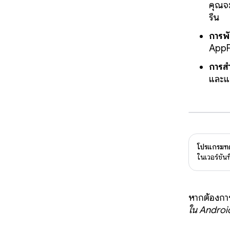
คุณจะ
รื่น
การพั
AppF
การส
และแ
โปรแกรมทดล
ในเวอร์ชัน
หากต้องกา
ใน Androi