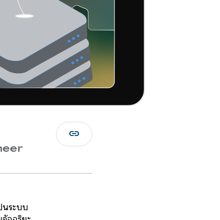
link
neer
ป็นระบบ
นอัจฉริยะ