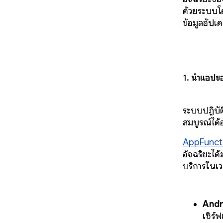
ด้วยระบบโ
ข้อมูลอัปเดต
1.
นำแอปขอ
ระบบปฏิบัต
สมบูรณ์ได้
AppFunct
อัจฉริยะได
บริการในเ
Andr
เซิร์