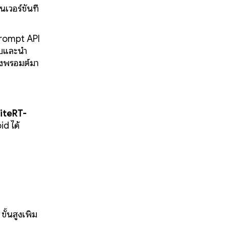
นเวอร์ชันที่
Prompt API
็บและนำ
องพรอมต์มา
iteRT-
d ได้
ั้นสูงเพิ่ม