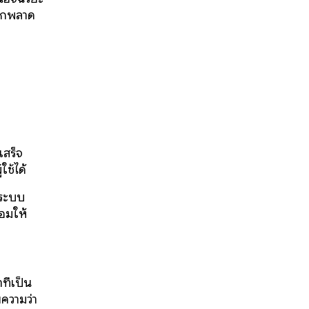
ากพลาด
เสร็จ
ช้ได้
บระบบ
้อมให้
ี่เป็น
ความว่า